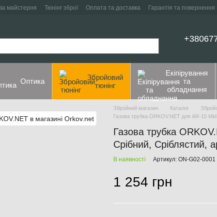
ва майстерня
Тюнінг зброї
Оплата та доставка
Гарантія та повернення
+38067
Екіпірування
Збройовий
Оптика
та
тюнінг
обладнання
Збройний магазин
Каталог
Збройо
Газова трубка ORKOV.NET для AR-15 Mid 
Газова трубка ORKOV.
Срібний, Сріблястий, 
В наявності
Артикул: ON-G02-0001
1 254 грн