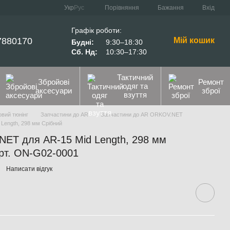
Порівняння
Укр
Рус
Бажання
Вхід
Графік роботи:
7880170
Мій кошик
Будні:
9:30–18:30
Сб. Нд:
10:30–17:30
Тактичний
Збройові
Ремонт
одяг та
аксесуари
зброї
взуття
вий тюнінг
Запчастини до AR
Запчастини до AR ORKOV.NET
Length, 298 мм Срібний
NET для AR-15 Mid Length, 298 мм
арт. ON-G02-0001
Написати відгук