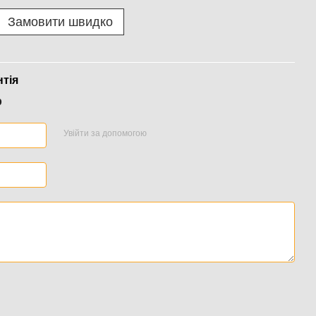
Замовити швидко
нтія
р
Увійти за допомогою