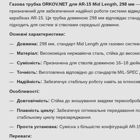
Газова трубка ORKOV.NET для AR-15 Mid Length, 298 мм
— 
призначений для забезпечення надійної роботи системи відвед
карабінах AR-15. Ця трубка довжиною 298 мм відповідає станд
підходить для систем зі стволами середньої довжини.
Основні характеристики:
Довжина:
298 мм, стандарт Mid Length для газових систем
Матеріал:
Високоміцна нержавіюча сталь, стійка до високих
Сумісність:
Призначена для стволів довжиною 16–18 дюйм
Точність:
Виготовлена відповідно до стандартів MIL-SPEC д
Надійність:
Забезпечує стабільну роботу навіть за інтенси
Особливості:
Довговічність:
Стійка до зношування завдяки термооброб
Плавність циклу:
Забезпечує оптимальне передавання пор
стабільному циклу перезаряджання.
Проста установка:
Сумісна з більшістю конфігурацій AR-15
Переваги: