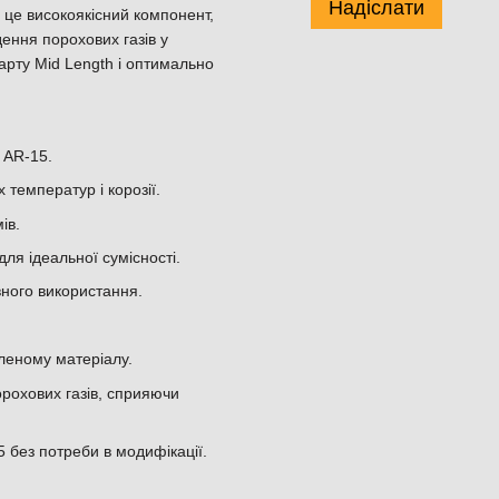
Надіслати
це високоякісний компонент,
ення порохових газів у
арту Mid Length і оптимально
 AR-15.
 температур і корозії.
ів.
ля ідеальної сумісності.
вного використання.
леному матеріалу.
охових газів, сприяючи
 без потреби в модифікації.