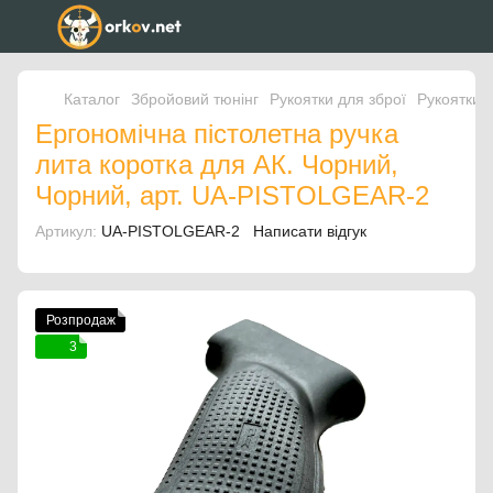
Каталог
Збройовий тюнінг
Рукоятки для зброї
Рукоятки 
Ергономічна пістолетна ручка
лита коротка для АК. Чорний,
Чорний, арт. UA-PISTOLGEAR-2
Артикул:
UA-PISTOLGEAR-2
Написати відгук
Розпродаж
3