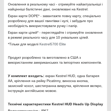
Оновлення в реальному часі - отримуйте найактуальніші і
найцінніші балістичні дані, оновлювані на Kestrel.
Екран карти DOPE* - завантажте повну карту, спеціально
розроблену для вашої гвинтівки і кулі, і забудьте про
необхідність використовувати ручку і папір.
Екран карти цілей* - переглядайте і отримуйте оновлення
в режимі реального часу для 10 унікальних цілей.
*Тільки для моделі
Kestrel5700 Elite
Продукт розроблено та виготовлено в США з
використанням американських та імпортних компонентів.
У комплект входить:
екран Kestrel HUD, одна батарея
АА, кріплення на рейку Picatinny, виносна кнопка,
захисний чохол, шестигранна викрутка, кріплення велкро,
інструкція англійською мовою.
Технічні характеристики Kestrel HUD Heads Up Display
Водонепроникність: IP67