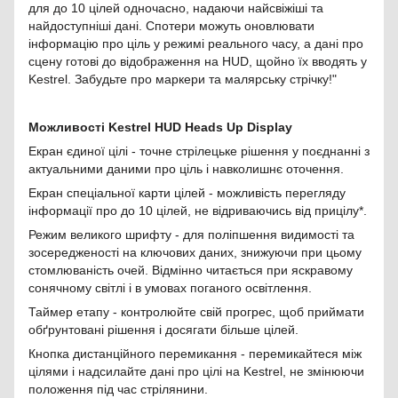
для до 10 цілей одночасно, надаючи найсвіжіші та
найдоступніші дані. Спотери можуть оновлювати
інформацію про ціль у режимі реального часу, а дані про
сцену готові до відображення на HUD, щойно їх вводять у
Kestrel. Забудьте про маркери та малярську стрічку!"
Можливості Kestrel HUD Heads Up Display
Екран єдиної цілі - точне стрілецьке рішення у поєднанні з
актуальними даними про ціль і навколишнє оточення.
Екран спеціальної карти цілей - можливість перегляду
інформації про до 10 цілей, не відриваючись від прицілу*.
Режим великого шрифту - для поліпшення видимості та
зосередженості на ключових даних, знижуючи при цьому
стомлюваність очей. Відмінно читається при яскравому
сонячному світлі і в умовах поганого освітлення.
Таймер етапу - контролюйте свій прогрес, щоб приймати
обґрунтовані рішення і досягати більше цілей.
Кнопка дистанційного перемикання - перемикайтеся між
цілями і надсилайте дані про цілі на Kestrel, не змінюючи
положення під час стрілянини.