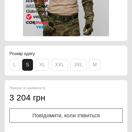
Розмір одягу
L
S
XL
XXL
3XL
M
Немає в наявності
3 204 грн
Повідомити, коли з'явиться