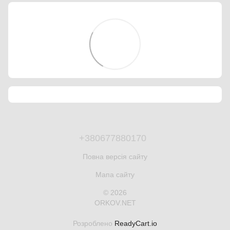
+380677880170
Повна версія сайту
Мапа сайту
© 2026
ORKOV.NET
Розроблено
ReadyCart.io