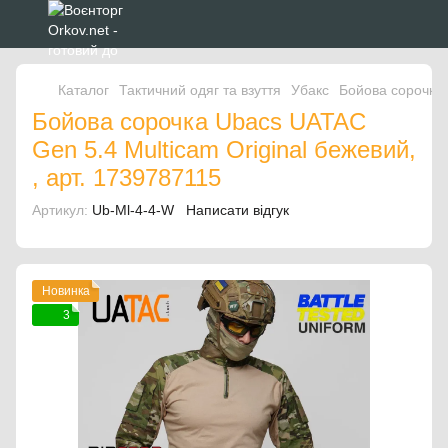
Каталог
Тактичний одяг та взуття
Убакс
Бойова сорочка 
Бойова сорочка Ubacs UATAC
Gen 5.4 Multicam Original бежевий,
, арт. 1739787115
Артикул:
Ub-Ml-4-4-W
Написати відгук
Новинка
3