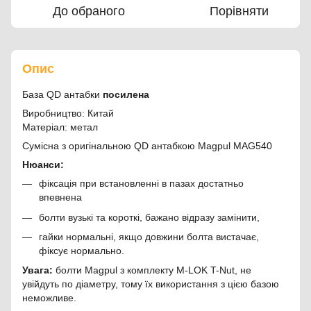
До обраного
Порівняти
Опис
База QD антабки
посилена
Виробництво: Китай
Матеріал: метал
Сумісна з оригінальною QD антабкою Magpul MAG540
Нюанси:
фіксація при встановленні в пазах достатньо
впевнена
болти вузькі та короткі, бажано відразу замінити,
гайки нормальні, якщо довжини болта вистачає,
фіксує нормально.
Увага:
болти Magpul з комплекту M-LOK T-Nut, не
увійдуть по діаметру, тому їх використання з цією базою
неможливе.