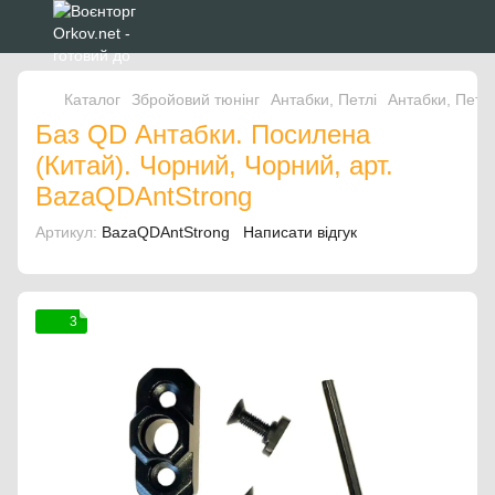
Каталог
Збройовий тюнінг
Антабки, Петлі
Антабки, Петлі
Баз QD Антабки. Посилена
(Китай). Чорний, Чорний, арт.
BazaQDAntStrong
Артикул:
BazaQDAntStrong
Написати відгук
3