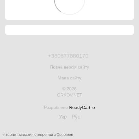
+380677880170
Повна версія сайту
Мапа сайту
© 2026
ORKOV.NET
Розроблено
ReadyCart.io
Укр
Рус
Інтернет-магазин створений з Хорошоп