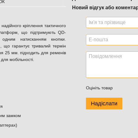
Новий відгук або комента
 надійного кріплення тактичного
платформ, що підтримують QD-
я одним натисканням кнопки.
м, що гарантує тривалий термін
я 25 мм. підходить для ременів
для мобільності.
Оцініть товар
Надіслати
тя
ним замком
даптерах)