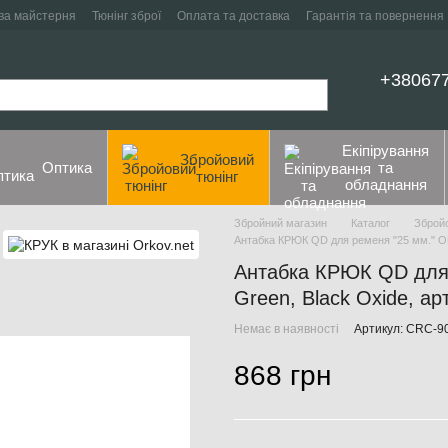
ва майстерня
Тюнінг зброї
Оплата та доставка
Гарантія та повернення
+38067
Екіпірування
Збройовий
Оптика
та
тюнінг
обладнання
Збройний магазин
Каталог
Збройо
Антабка КРЮК QD для ременя "25 мм." OD
Антабка КРЮК QD для 
Green, Black Oxide, а
Немає в наявності
Артикул: CRC-9
868 грн