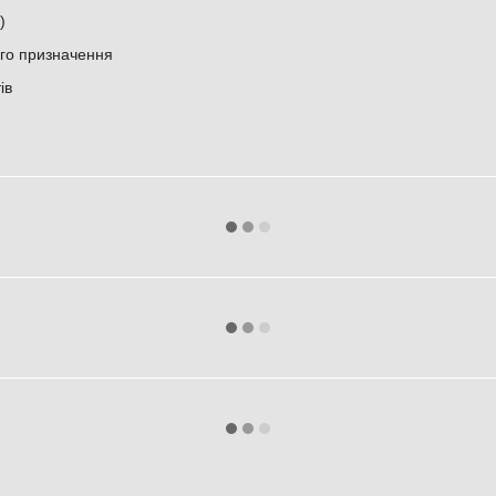
)
ого призначення
ів