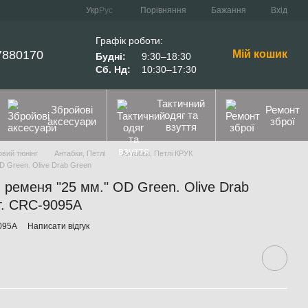
Порівняння
Укр
Рус
Бажання
Вхід
Графік роботи:
7880170
Мій кошик
Будні:
9:30–18:30
Сб. Нд:
10:30–17:30
Тактичний
Збройові
Ремонт
одяг та
аксесуари
зброї
взуття
вий тюнінг
Антабки, Петлі
Антабки, Петлі КРУК
 Green. Olive Drab Green
ременя "25 мм." OD Green. Olive Drab
рт. CRC-9095А
095А
Написати відгук