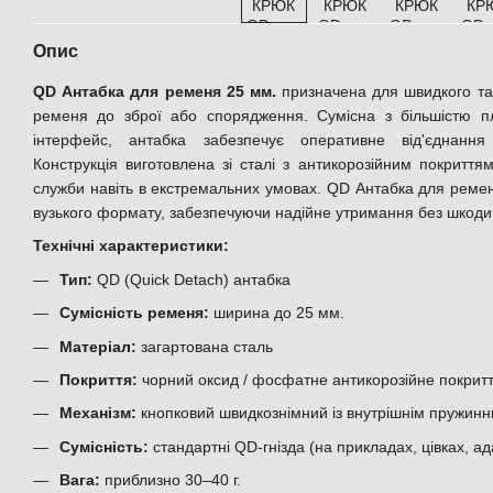
Опис
QD Антабка для ременя 25 мм.
призначена для швидкого та
ременя до зброї або спорядження. Сумісна з більшістю 
інтерфейс, антабка забезпечує оперативне від'єднанн
Конструкція виготовлена зі сталі з антикорозійним покриття
служби навіть в екстремальних умовах. QD Антабка для ремен
вузького формату, забезпечуючи надійне утримання без шкоди 
Технічні характеристики:
Тип:
QD (Quick Detach) антабка
Сумісність ременя:
ширина до 25 мм.
Матеріал:
загартована сталь
Покриття:
чорний оксид / фосфатне антикорозійне покрит
Механізм:
кнопковий швидкознімний із внутрішнім пружин
Сумісність:
стандартні QD-гнізда (на прикладах, цівках, а
Вага:
приблизно 30–40 г.