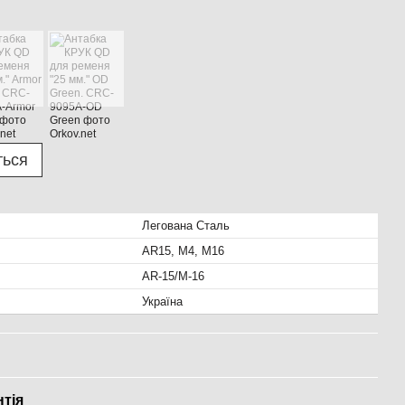
ться
Легована Сталь
AR15, M4, M16
AR-15/M-16
Україна
нтія