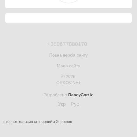
+380677880170
Повна версія сайту
Мапа сайту
© 2026
ORKOV.NET
Розроблено
ReadyCart.io
Укр
Рус
Інтернет-магазин створений з Хорошоп