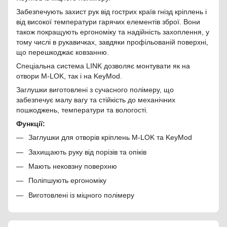
Забезпечують захист рук від гострих країв гнізд кріплень і
від високої температури гарячих елементів зброї. Вони
також покращують ергономіку та надійність захоплення, у
тому числі в рукавичках, завдяки профільованій поверхні,
що перешкоджає ковзанню.
Спеціальна система LINK дозволяє монтувати як на
отвори M-LOK, так і на KeyMod.
Заглушки виготовлені з сучасного полімеру, що
забезпечує малу вагу та стійкість до механічних
пошкоджень, температури та вологості.
Функції:
Заглушки для отворів кріплень M-LOK та KeyMod
Захищають руку від порізів та опіків
Мають нековзну поверхню
Поліпшують ергономіку
Виготовлені із міцного полімеру