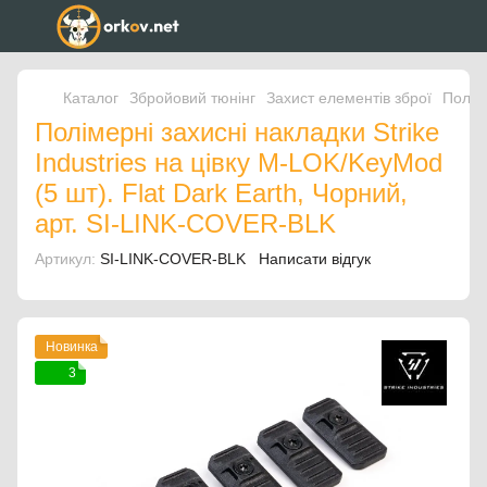
Каталог
Збройовий тюнінг
Захист елементів зброї
Поліме
Полімерні захисні накладки Strike
Industries на цівку M-LOK/KeyMod
(5 шт). Flat Dark Earth, Чорний,
арт. SI-LINK-COVER-BLK
Артикул:
SI-LINK-COVER-BLK
Написати відгук
Новинка
3