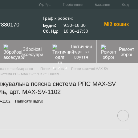
Порівняння
Укр
Рус
Бажання
Вхід
Графік роботи:
7880170
Мій кошик
Будні:
9:30–18:30
Сб. Нд:
10:30–17:30
Тактичний
Збройові
Ремонт
одяг та
аксесуари
зброї
взуття
ування та обладнання
Пояси тактичні
Пояси тактичні MAX-SV
система РПС MAX-SV "РПК-8". Піксель
тажувальна поясна система РПС MAX-SV
ель, арт. MAX-SV-1102
V-1102
Написати відгук