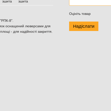
Оцініть товар
"РПК-8".
Надіслати
умок оснащений люверсами для
площі - для надійності закриття.