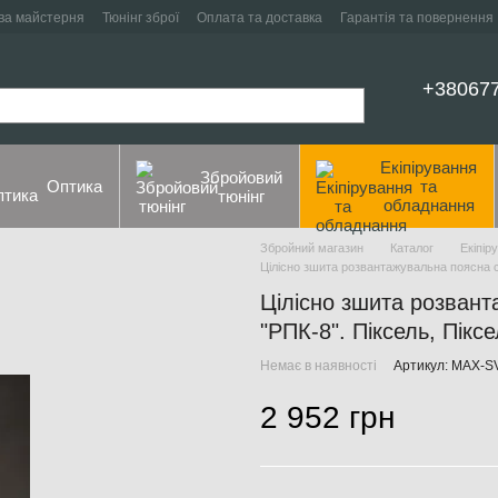
ва майстерня
Тюнінг зброї
Оплата та доставка
Гарантія та повернення
+38067
Екіпірування
Збройовий
Оптика
та
тюнінг
обладнання
Збройний магазин
Каталог
Екіпір
Цілісно зшита розвантажувальна поясна 
Цілісно зшита розван
"РПК-8". Піксель, Пікс
Немає в наявності
Артикул: MAX-S
2 952 грн