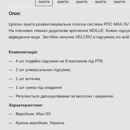
Опис
Цілісно зшита розвантажувальна поясна система РПС MAX-SV 
На плечових лямках додаткове кріплення MOLLE. Кожен підс
відведення води. Застібка липучка VELCRO в підсумках по всій 
Комплектація:
4 шт подвійні підсумки на 8 магазинів під РПК.
2 шт універсальних підсумка.
1 шт аптечка.
1 шт сумка під скидання.
Регулюється двохщелівками за висотою і шириною.
Характеристики:
Виробник: Max-SV.
Країна виробник: Україна.