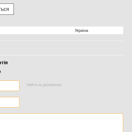
ться
Україна
нтія
р
Увійти за допомогою