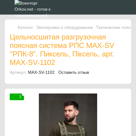
Каталог
Экипировка и оборудование
Тактические пояса
Цельносшитая разгрузочная
поясная система РПС MAX-SV
"РПК-8". Пиксель, Піксель, арт.
MAX-SV-1102
Артикул:
MAX-SV-1102
Оставить отзыв
3