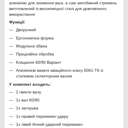
алюмінію для зниження ваги, а сам запобіжний стрижень
виготовлений із високоміцної сталі для довговічного
використання.
Функції:
Дворучний
Ергономічна форма
Модульна збірка
Прецизійна обробка
Клацання 60/90 Варіант
Алюмінієві важелі авіаційного класу 6061-T6 із
сталевим селекторним валом
У комплект входить:
2 гвинти валу
1x вал 60/90
1x заглушка
1x правий перемикач удару
1x лівий бічний ударний перемикач