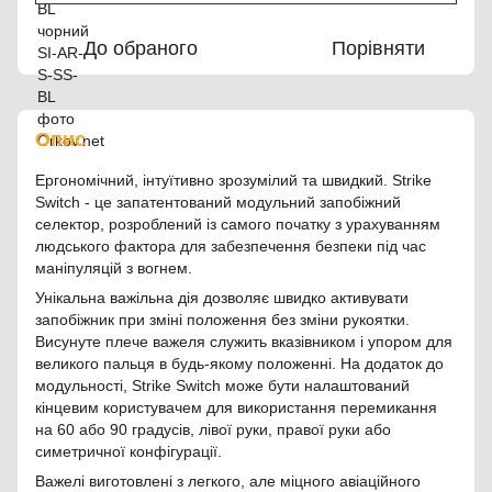
До обраного
Порівняти
Опис
Ергономічний, інтуїтивно зрозумілий та швидкий. Strike
Switch - це запатентований модульний запобіжний
селектор, розроблений із самого початку з урахуванням
людського фактора для забезпечення безпеки під час
маніпуляцій з вогнем.
Унікальна важільна дія дозволяє швидко активувати
запобіжник при зміні положення без зміни рукоятки.
Висунуте плече важеля служить вказівником і упором для
великого пальця в будь-якому положенні. На додаток до
модульності, Strike Switch може бути налаштований
кінцевим користувачем для використання перемикання
на 60 або 90 градусів, лівої руки, правої руки або
симетричної конфігурації.
Важелі виготовлені з легкого, але міцного авіаційного