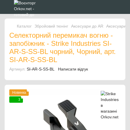
Каталог
Збройовий тюнінг
Аксесуари до AR
Аксесуари до
Селекторний перемикач вогню -
запобіжник - Strike Industries SI-
AR-S-SS-BL чорний, Чорний, арт.
SI-AR-S-SS-BL
Артикул:
SI-AR-S-SS-BL
Написати відгук
Новинка
3