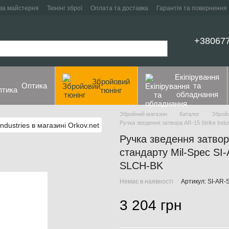
ва майстерня
Тюнінг зброї
Оплата та доставка
Гарантія та повернення
+38067
Екіпірування
Збройовий
Оптика
та
тюнінг
обладнання
Збройний магазин
Каталог
Збройо
Ручка зведення затвора AR-15 Strike Ind
Ручка зведення затвора
стандарту Mil-Spec SI
SLCH-BK
Немає в наявності
Артикул: SI-AR
3 204 грн