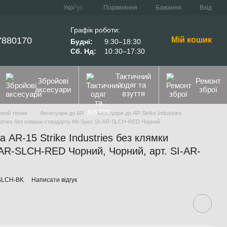
Порівняння
Укр
Рус
Бажання
Вхід
Графік роботи:
7880170
Мій кошик
Будні:
9:30–18:30
Сб. Нд:
10:30–17:30
Тактичний
Збройові
Ремонт
одяг та
аксесуари
зброї
взуття
вий тюнінг
Аксесуари до AR
Аксесуари до AR Strike Industries
ustries без клямки стандарту Mil-Spec SI-AR-SLCH-RED Чорний
 AR-15 Strike Industries без клямки
-AR-SLCH-RED Чорний, Чорний, арт. SI-AR-
-SLCH-BK
Написати відгук