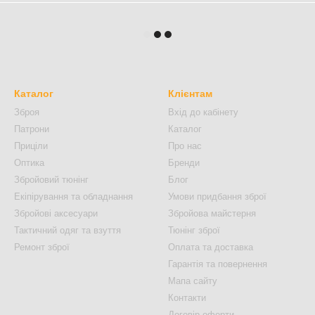
Каталог
Клієнтам
Зброя
Вхід до кабінету
Патрони
Каталог
Приціли
Про нас
Оптика
Бренди
Збройовий тюнінг
Блог
Екіпірування та обладнання
Умови придбання зброї
Збройові аксесуари
Збройова майстерня
Тактичний одяг та взуття
Тюнінг зброї
Ремонт зброї
Оплата та доставка
Гарантія та повернення
Мапа сайту
Контакти
Договір оферти