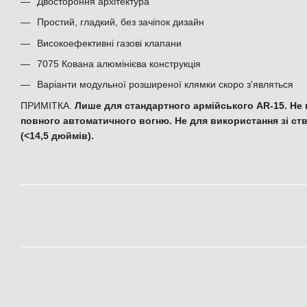
Двостороння архітектура
Простий, гладкий, без зачіпок дизайн
Високоефективні газові клапани
7075 Кована алюмінієва конструкція
Варіанти модульної розширеної клямки скоро з'являться
ПРИМІТКА.
Лише для стандартного армійського AR-15. Не 
повного автоматичного вогню. Не для використання зі ст
(<14,5 дюймів).