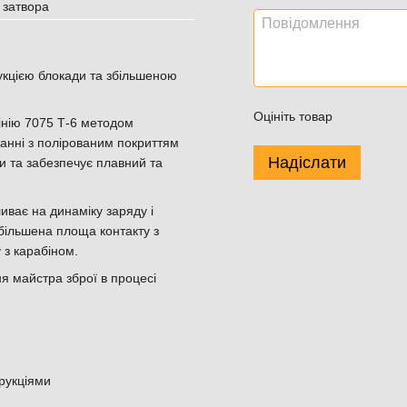
укцією блокади та збільшеною
Оцініть товар
мінію 7075 Т-6 методом
анні з полірованим покриттям
Надіслати
и та забезпечує плавний та
ває на динаміку заряду і
більшена площа контакту з
 з карабіном.
я майстра зброї в процесі
рукціями