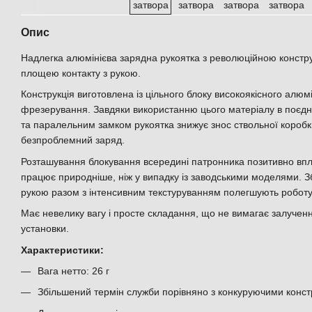
Опис
Надлегка алюмінієва зарядна рукоятка з революційною констр
площею контакту з рукою.
Конструкція виготовлена ​​із цільного блоку високоякісного алю
фрезерування. Завдяки використанню цього матеріалу в поєдн
та паралельним замком рукоятка знижує знос ствольної коробк
безпроблемний заряд.
Розташування блокування всередині патронника позитивно впли
працює природніше, ніж у випадку із заводськими моделями. З
рукою разом з інтенсивним текстуруванням полегшують роботу
Має невелику вагу і просте складання, що не вимагає залученн
установки.
Характеристики:
Вага нетто: 26 г
Збільшений термін служби порівняно з конкуруючими конст