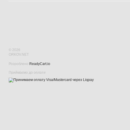
© 2026
ORKOV.NET
Розроблено
ReadyCart.io
Приймаємо до оплати