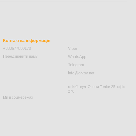
Контактна інформація
+380677880170
Viber
WhatsApp
Передзвонити вам?
Telegram
info@orkov.net
м. Київ вул. Олени Теліги 25, офіс
270
Ми в соцмережах