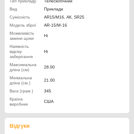
Тип прикладу
Телескопічний
Вид
Приклади
Сумісність
AR15/M16, АК, SR25
Модель зброї
AR-15/M-16
Можвливість
Ні
заміни щоки
Наявність
відсіку
Ні
заберігання
Максимальна
28.00
дліна (см)
Мінімальна
21.00
дліна (см.)
Вага (грам.)
345
Країна
США
виробник
Відгуки