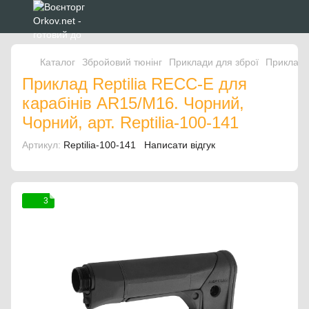
Каталог
Збройовий тюнінг
Приклади для зброї
Приклади 
Приклад Reptilia RECC-E для
карабінів AR15/M16. Чорний,
Чорний, арт. Reptilia-100-141
Артикул:
Reptilia-100-141
Написати відгук
3