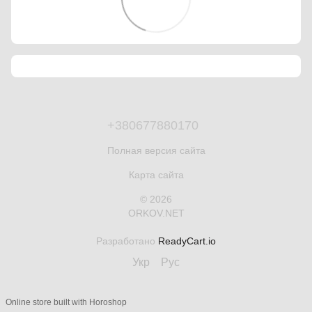
+380677880170
Полная версия сайта
Карта сайта
© 2026
ORKOV.NET
Разработано
ReadyCart.io
Укр
Рус
Online store built with Horoshop