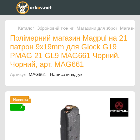
Каталог
Збройовий тюнінг
Магазини для зброї
Магазини
Полімерний магазин Magpul на 21
патрон 9x19mm для Glock G19
PMAG 21 GL9 MAG661 Чорний,
Чорний, арт. MAG661
Артикул:
MAG661
Написати відгук
Новинка
3