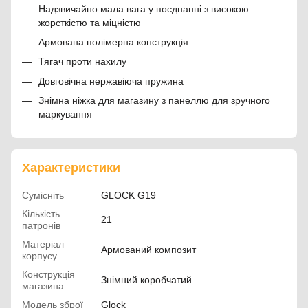
Надзвичайно мала вага у поєднанні з високою
жорсткістю та міцністю
Армована полімерна конструкція
Тягач проти нахилу
Довговічна нержавіюча пружина
Знімна ніжка для магазину з панеллю для зручного
маркування
Характеристики
Сумісніть
GLOCK G19
Кількість
21
патронів
Матеріал
Армований композит
корпусу
Конструкція
Знімний коробчатий
магазина
Модель зброї
Glock