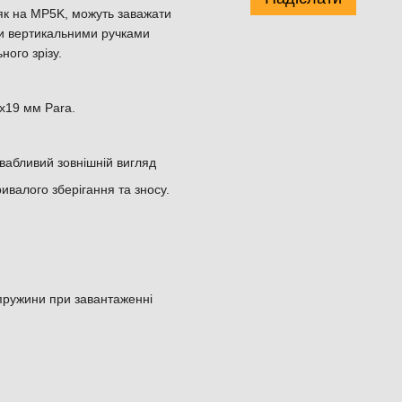
і як на MP5K, можуть заважати
ми вертикальними ручками
ого зрізу.
x19 мм Para.
вабливий зовнішній вигляд
тривалого зберігання та зносу.
 пружини при завантаженні