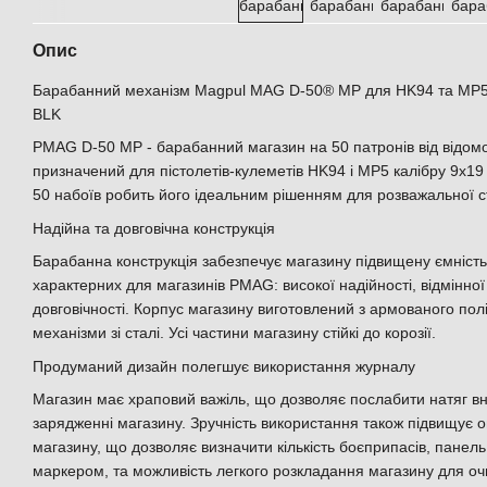
Опис
Барабанний механізм Magpul MAG D-50® MP для HK94 та MP5
BLK
PMAG D-50 MP - барабанний магазин на 50 патронів від відом
призначений для пістолетів-кулеметів HK94 і MP5 калібру 9x19
50 набоїв робить його ідеальним рішенням для розважальної ст
Надійна та довговічна конструкція
Барабанна конструкція забезпечує магазину підвищену ємність
характерних для магазинів PMAG: високої надійності, відмінної
довговічності. Корпус магазину виготовлений з армованого полі
механізми зі сталі. Усі частини магазину стійкі до корозії.
Продуманий дизайн полегшує використання журналу
Магазин має храповий важіль, що дозволяє послабити натяг в
зарядженні магазину. Зручність використання також підвищує о
магазину, що дозволяє визначити кількість боєприпасів, пане
маркером, та можливість легкого розкладання магазину для о