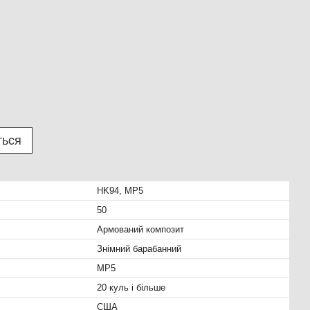
ться
HK94, MP5
50
Армований композит
Знімний барабанний
MP5
20 куль і більше
США