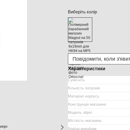
Виберіть колір
Повідомити, коли з'яви
Характеристики
Сумісніть
Кількість патронів
Матеріал корпусу
Конструкція магазина
Модель зброї
Місткість магазина
Країна виробник