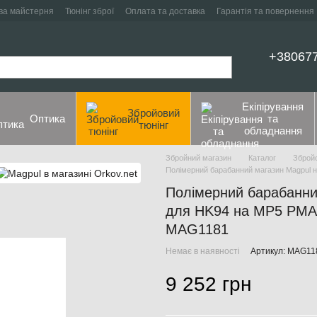
ва майстерня
Тюнінг зброї
Оплата та доставка
Гарантія та повернення
+38067
Екіпірування
Збройовий
Оптика
та
тюнінг
обладнання
Збройний магазин
Каталог
Збройо
Полімерний барабанний магазин Magpul 
Полімерний барабанни
для HK94 на MP5 PMAG
MAG1181
Немає в наявності
Артикул: MAG11
9 252 грн