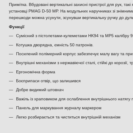
Примітка. Вбудовані вертикальні захисні пристрої для рук, так
установці PMAG D-50 MP. На модульних наручниках зі знімни
перешкоди можна усунути, зсунувши вертикальну ручку до дульн
Функції
Сумісний з пістолетами-кулеметами HK94 та MP5 калібру 9
Котушка дворядна, ємність 50 патронів.
Посилений полімерний корпус забезпечує малу вагу та при
Внутрішні механізми з нержавіючої сталі, стійкі до корозії, 
Ергономічна форма
Боєприпаси отвір, що залишився
Добре видимий штовхач
Важіль із храповиком для ослаблення внутрішнього натягу
Панель для маркування журналу маркером
Легко розбирається та чиститься внутрішній механізм