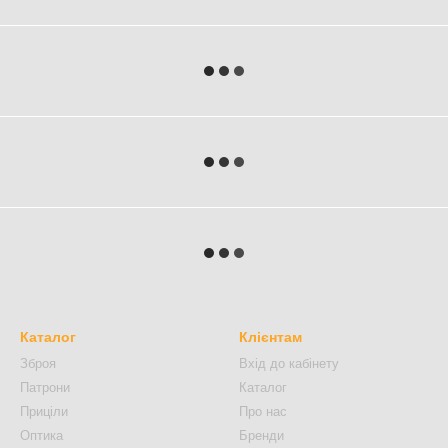
Каталог
Клієнтам
Зброя
Вхід до кабінету
Патрони
Каталог
Приціли
Про нас
Оптика
Бренди