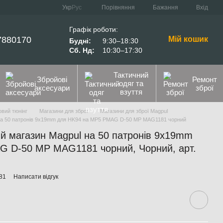
Порівняння
Укр
Рус
Бажання
Вхід
Графік роботи:
7880170
Мій кошик
Будні:
9:30–18:30
Сб. Нд:
10:30–17:30
Тактичний
Збройові
Ремонт
одяг та
аксесуари
зброї
взуття
вий тюнінг
Магазини для зброї
Магазини для зброї Magpul
на 50 патронів 9x19mm для HK94 на MP5 PMAG D-50 MP MAG1181 чорний
й магазин Magpul на 50 патронів 9x19mm
 D-50 MP MAG1181 чорний, Чорний, арт.
81
Написати відгук