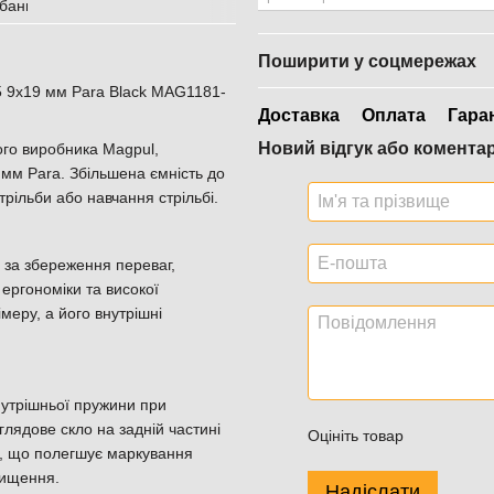
Поширити у соцмережах
 9x19 мм Para Black MAG1181-
Доставка
Оплата
Гара
Новий відгук або комента
ого виробника Magpul,
 мм Para. Збільшена ємність до
рільби або навчання стрільбі.
 за збереження переваг,
 ергономіки та високої
меру, а його внутрішні
нутрішньої пружини при
глядове скло на задній частині
Оцініть товар
ль, що полегшує маркування
чищення.
Надіслати