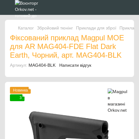
Каталог
Збройовий тюнінг
Приклади для зброї
Приклади
Фіксований приклад Magpul MOE
для AR MAG404-FDE Flat Dark
Earth, Чорний, арт. MAG404-BLK
Артикул:
MAG404-BLK
Написати відгук
Новинка
3