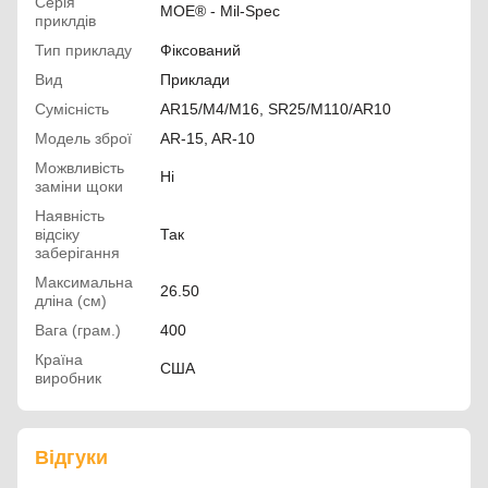
Серія
MOE® - Mil-Spec
приклдів
Тип прикладу
Фіксований
Вид
Приклади
Сумісність
AR15/M4/M16, SR25/M110/AR10
Модель зброї
AR-15, AR-10
Можвливість
Ні
заміни щоки
Наявність
відсіку
Так
заберігання
Максимальна
26.50
дліна (см)
Вага (грам.)
400
Країна
США
виробник
Відгуки