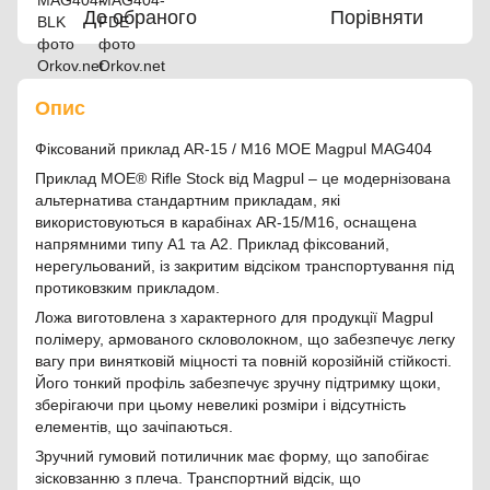
До обраного
Порівняти
Опис
Фіксований приклад AR-15 / M16 MOE Magpul MAG404
Приклад MOE® Rifle Stock від Magpul – це модернізована
альтернатива стандартним прикладам, які
використовуються в карабінах AR-15/M16, оснащена
напрямними типу A1 та A2. Приклад фіксований,
нерегульований, із закритим відсіком транспортування під
протиковзким прикладом.
Ложа виготовлена ​​з характерного для продукції Magpul
полімеру, армованого скловолокном, що забезпечує легку
вагу при винятковій міцності та повній корозійній стійкості.
Його тонкий профіль забезпечує зручну підтримку щоки,
зберігаючи при цьому невеликі розміри і відсутність
елементів, що зачіпаються.
Зручний гумовий потиличник має форму, що запобігає
зісковзанню з плеча. Транспортний відсік, що