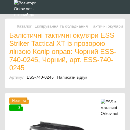
Каталог
Екіпірування та обладнання
Тактичні окуляри
Т
Балістичні тактичні окуляри ESS
Striker Tactical XT із прозорою
лінзою Колір оправ: Чорний ESS-
740-0245, Чорний, арт. ESS-740-
0245
Артикул:
ESS-740-0245
Написати відгук
Новинка
3