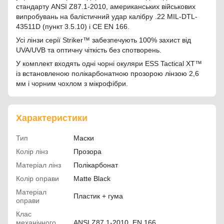
стандарту ANSI Z87.1-2010, американських військових
випробувань на балістичний удар калібру .22 MIL-DTL-
43511D (пункт 3.5.10) і CE EN 166.
Усі лінзи серії Striker™ забезпечують 100% захист від
UVA/UVB та оптичну чіткість без спотворень.
У комплект входять одні чорні окуляри ESS Tactical XT™
із встановленою полікарбонатною прозорою лінзою 2,6
мм і чорним чохлом з мікрофібри.
Характеристики
Тип
Маски
Колір лінз
Прозора
Матеріал лінз
Полікарбонат
Колір оправи
Matte Black
Матеріал
Пластик + гума
оправи
Клас
механічного
ANSI Z87.1-2010, EN 166