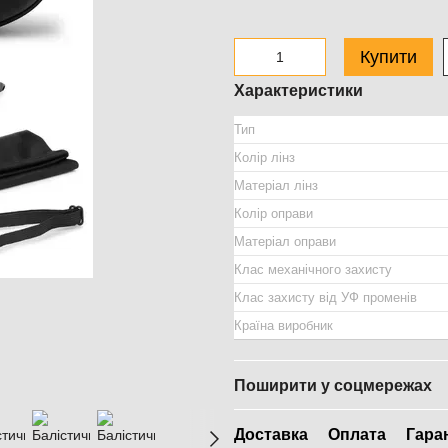
Купити
Характеристики
Тип
Колір лінз
Матеріал лінз
Колір оправи
Матеріал оправи
Клас механічного захисту
Клас захисту від УФ променів
Країна виробник
Поширити у соцмережах
Доставка
Оплата
Гара