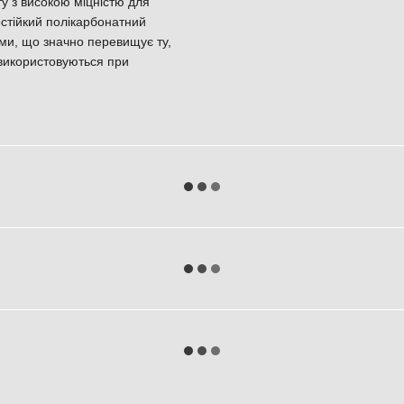
у з високою міцністю для
остійкий полікарбонатний
еми, що значно перевищує ту,
 використовуються при