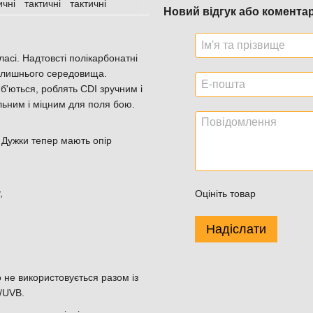
Новий відгук або комента
ласі. Надтовсті полікарбонатні
колишнього середовища.
б'ються, роблять CDI зручним і
льним і міцним для поля бою.
 Дужки тепер мають опір
,
Оцініть товар
Надіслати
 не використовується разом із
A/UVB.