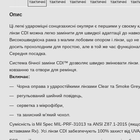
Опис
Ці легкі удароміцні сонцезахисні окуляри є першими у своєму к
лінзи CDI можна легко замінити для швидкої адаптації до нав
Високошвидкісна рама з малим лобовим опором і лінзи, що не 
досить прохолодним для простою, але в той же час функціона
Середня посадка.
Система бічної заміни CDI™ дозволяє швидко змінювати лінзи.
ковзанню та отвори для ремінця.
Включає:
Чорна оправа з ударостійкими лінзами Clear та Smoke Grey
регульований шийний повідець,
серветка з мікрофібри,
та захисний м'який чохол.
Сумісність із Mil Spec MIL-PRF-31013 та ANSI Z87.1-2015 (якщо
вставками Rx). Усі лінзи CDI забезпечують 100% захист від UV