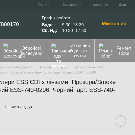
Порівняння
Укр
Рус
Бажання
Вхід
Графік роботи:
7880170
Мій кошик
Будні:
9:30–18:30
Сб. Нд:
10:30–17:30
Тактичний
Збройові
Ремонт
одяг та
аксесуари
зброї
взуття
ування та обладнання
Тактичні окуляри
Тактичні окуляри ESS
лінзами: Прозора/Smoke Gray Колір оправ: Чорний ESS-740-0296
окуляри ESS CDI з лінзами: Прозора/Smoke
ний ESS-740-0296, Чорний, арт. ESS-740-
6
Написати відгук