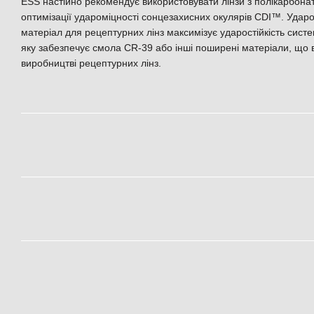
ESS настійно рекомендує використовувати лінзи з полікарбонат
оптимізації удароміцності сонцезахисних окулярів CDI™. Удар
матеріал для рецептурних лінз максимізує ударостійкість сист
яку забезпечує смола CR-39 або інші поширені матеріали, що
виробництві рецептурних лінз.