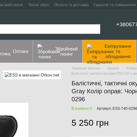
ва майстерня
Тюнінг зброї
Оплата та доставка
Гарантія та повернення
+38067
Екіпірування
Збройовий
Оптика
та
тюнінг
обладнання
Збройний магазин
Каталог
Екіпір
Балістичні, тактичні окуляри ESS CDI з 
Балістичні, тактичні 
Gray Колір оправ: Чор
0296
В наявності
Артикул: ESS-740-029
5 250 грн