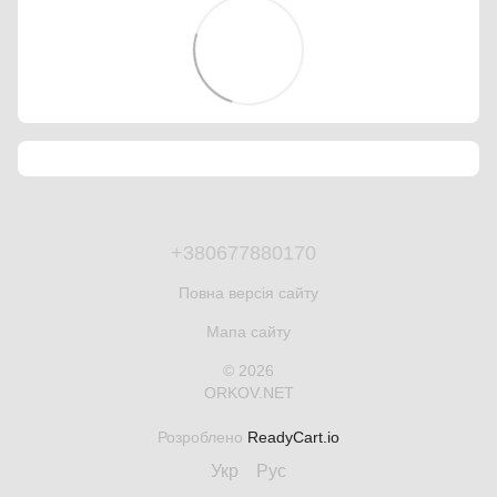
+380677880170
Повна версія сайту
Мапа сайту
© 2026
ORKOV.NET
Розроблено
ReadyCart.io
Укр
Рус