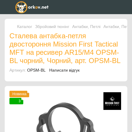
Каталог
Збройовий тюнінг
Антабки, Петлі
Антабки, Петлі 
Сталева антабка-петля
двостороння Mission First Tactical
MFT на ресивер AR15/M4 OPSM-
BL чорний, Чорний, арт. OPSM-BL
Артикул:
OPSM-BL
Написати відгук
Новинка
3