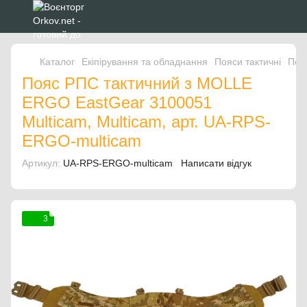
Каталог
Екіпірування та обладнання
Пояси тактичні
Пояс
Пояс РПС тактичний з MOLLE
ERGO EastGear 3100051
Multicam, Multicam, арт. UA-RPS-
ERGO-multicam
Артикул:
UA-RPS-ERGO-multicam
Написати відгук
3