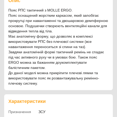
Опис
Пояс РПС тактичний з MOLLЕ ERGO.
Пояс оснащений жорстким каркасом, який запобігає
прокрутці при навантаженні та двошаровою демпферною
основою. Подушечки створюють вентиляційні канали для
відведення тепла від тіла.
Має анатомічну форму, що дозволяє в комплексі
використовувати РПС без плечової системи (все
навантаження переноситься зі спини на таз).
Завдяки анатомічній формі тактичний ремінь не спадає
під час активного руху чи в умовах бою. Також пояс
ERGO можна за бажанням доукомплектувати
балістичним пакетом.
До даної моделі можна прикріпити плечові лямки та
використовувати пояс як розвантажувальну ремінно-
плечову систему.
Характеристики
Призначення
ЗСУ