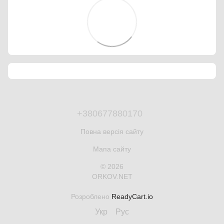
+380677880170
Повна версія сайту
Мапа сайту
© 2026
ORKOV.NET
Розроблено
ReadyCart.io
Укр
Рус