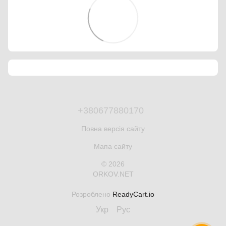
+380677880170
Повна версія сайту
Мапа сайту
© 2026
ORKOV.NET
Розроблено
ReadyCart.io
Укр
Рус