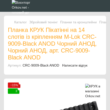
Каталог
Збройовий тюнінг
Планки та кронштейни
Планка
Планка КРУК Пікатінні на 14
слотів із кріпленням M-Lok CRC-
9009-Black ANOD Чорний АНОД,
Чорний АНОД, арт. CRC-9009-
Black ANOD
Артикул:
CRC-9009-Black ANOD
Написати відгук
−15%
3