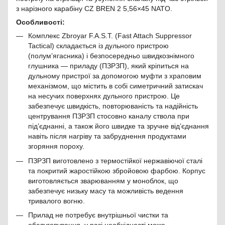
з нарізного карабіну CZ BREN 2 5,56×45 NATO.
Особливості:
Комплекс Zbroyar F.A.S.T. (Fast Attach Suppressor
Tactical) складається із дульного пристрою
(полум’ягасника) і безпосередньо швидкознімного
глушника — приладу (ПЗРЗП), який кріпиться на
дульному пристрої за допомогою муфти з храповим
механізмом, що містить в собі симетричний затискач
на несучих поверхнях дульного пристрою. Це
забезпечує швидкість, повторюваність та надійність
центрування ПЗРЗП стосовно каналу ствола при
під’єднанні, а також його швидке та зручне від’єднання
навіть після нагріву та забруднення продуктами
згоряння пороху.
ПЗРЗП виготовлено з термостійкої нержавіючої сталі
та покритий жаростійкою збройовою фарбою. Корпус
виготовляється зварюванням у моноблок, що
забезпечує низьку масу та можливість ведення
тривалого вогню.
Прилад не потребує внутрішньої чистки та
обслуговування, у разі необхідності може