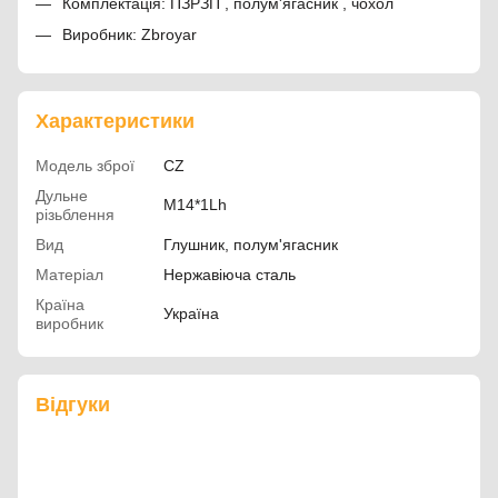
Комплектація: ПЗРЗП , полум'ягасник , чохол
Виробник: Zbroyar
Характеристики
Модель зброї
CZ
Дульне
М14*1Lh
різьблення
Вид
Глушник, полум'ягасник
Матеріал
Нержавіюча сталь
Країна
Україна
виробник
Відгуки