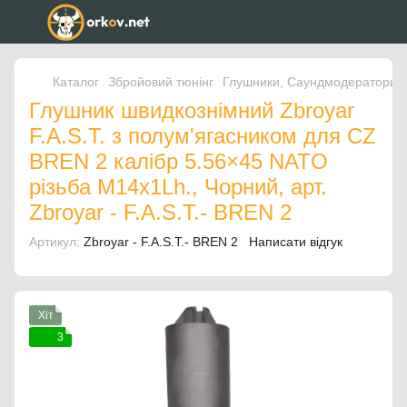
Каталог
Збройовий тюнінг
Глушники, Саундмодератори
Глушник швидкознімний Zbroyar
F.A.S.T. з полум'ягасником для CZ
BREN 2 калібр 5.56×45 NATO
різьба M14x1Lh., Чорний, арт.
Zbroyar - F.A.S.T.- BREN 2
Артикул:
Zbroyar - F.A.S.T.- BREN 2
Написати відгук
Хіт
3