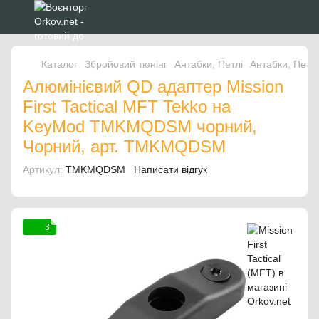
Каталог
Збройовий тюнінг
Антабки, Петлі
Антабки, Петлі 
Алюмінієвий QD адаптер Mission
First Tactical MFT Tekko на
KeyMod TMKMQDSM чорний,
Чорний, арт. TMKMQDSM
Артикул:
TMKMQDSM
Написати відгук
3