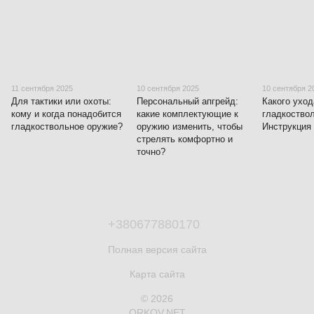
11 сентября 2025
10 сентября 2025
10 сентября 2
Для тактики или охоты:
Персональный апгрейд:
Какого уход
кому и когда понадобится
какие комплектующие к
гладкоство
гладкоствольное оружие?
оружию изменить, чтобы
Инструкция 
стрелять комфортно и
точно?
+380677880170
Полная версия сайта
Карта сайта
© 2026
ORKOV.NET