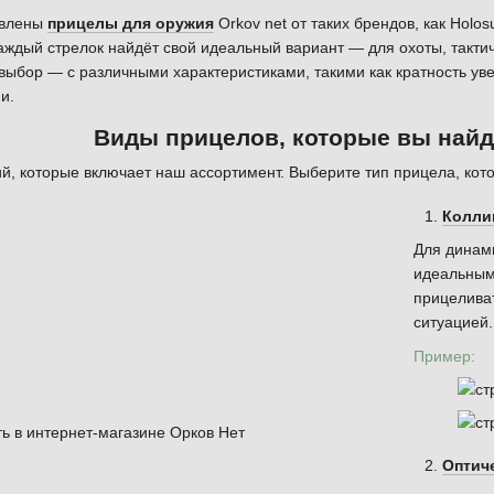
авлены
прицелы для оружия
Orkov net от таких брендов, как Holos
аждый стрелок найдёт свой идеальный вариант — для охоты, такти
выбор — с различными характеристиками, такими как кратность уве
и.
Виды прицелов, которые вы найдё
ий, которые включает наш ассортимент. Выберите тип прицела, кот
Колли
Для динами
идеальным
прицеливат
ситуацией.
Пример:
Оптич