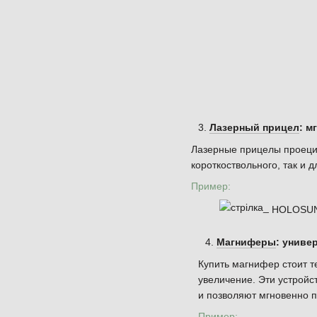
Лазерный прицел
: м
Лазерные прицелы проецир
короткоствольного, так и 
Пример:
HOLOSUN 
Магниферы
: униве
Купить магнифер стоит т
увеличение. Эти устрой
и позволяют мгновенно 
Пример: