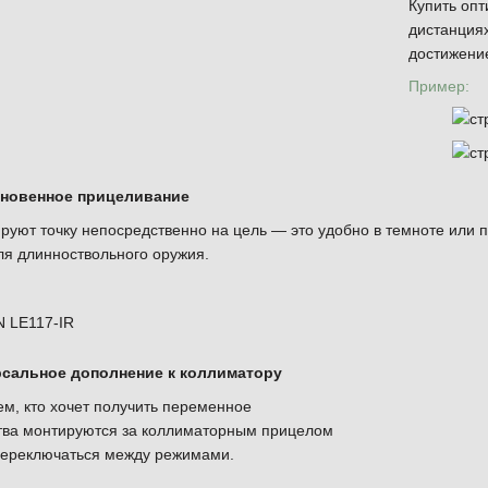
Купить опт
дистанциях
достижение
Пример:
гновенное прицеливание
уют точку непосредственно на цель — это удобно в темноте или п
для длинноствольного оружия.
LE117-IR
рсальное дополнение к коллиматору
ем, кто хочет получить переменное
ства монтируются за коллиматорным прицелом
переключаться между режимами.