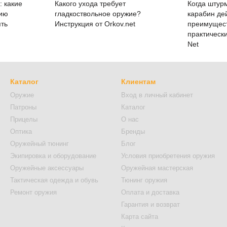
 какие
Какого ухода требует
Когда штур
жию
гладкоствольное оружие?
карабин де
ять
Инструкция от Orkov.net
преимущес
практически
Net
Каталог
Клиентам
Оружие
Вход в личный кабинет
Патроны
Каталог
Прицелы
О нас
Оптика
Бренды
Оружейный тюнинг
Блог
Экипировка и оборудование
Условия приобретения оружия
Оружейные аксессуары
Оружейная мастерская
Тактическая одежда и обувь
Тюнинг оружия
Ремонт оружия
Оплата и доставка
Гарантия и возврат
Карта сайта