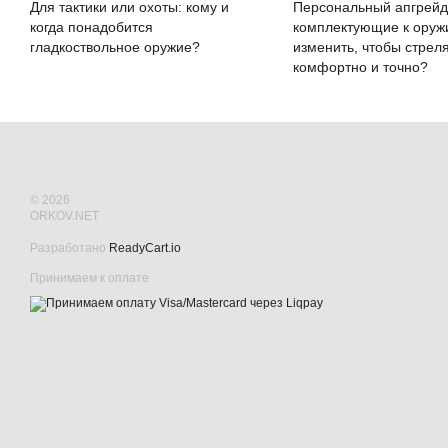
Для тактики или охоты: кому и
Персональный апгрейд:
когда понадобится
комплектующие к ору
гладкоствольное оружие?
изменить, чтобы стрел
комфортно и точно?
© 2026
ORKOV.NET
Разработано
ReadyCart.io
Принимаем к оплате