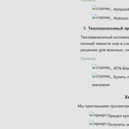
Aimpoin
Holosun
Тепловизионный п
Тепловизионный коллима
полной темноте или в сл
решение для военных, ох
Пример:
ATN Mar
Купить 
магазине
Х
Мы приглашаем просмотре
Прицел куп
Получить э