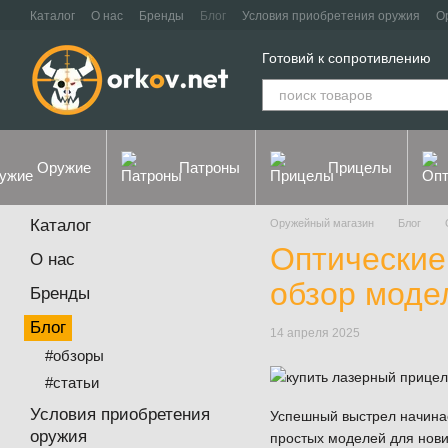
Перейти к основному контенту
Каталог
О нас
Бренды
Блог
Условия приобретения оружия
О
Контакты
Договор оферты
Политика конфиденциальности
Готовий к сопротивлению
Оружие
Патроны
Прицелы
Каталог
Оружейный магазин
Блог
Оптические
О нас
обзор модел
Бренды
Блог
14 апреля 2025
#обзоры
#статьи
Условия приобретения
Успешный выстрел начинае
оружия
простых моделей для нов