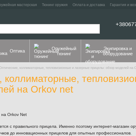
ружейная мастерская
Тюнинг оружия
Оплата и доставка
Гарантия и во
+38067
Оружейный
Экипировка и
Оптика
тюнинг
оборудование
Оптические, коллиматорные, тепловизионные и лазерные прицелы: обзор моделей на O
, коллиматорные, тепловизио
ей на Orkov net
тся с правильного прицела. Именно поэтому интернет-магазин ор
ичков до инновационных прицелов для опытных профессионалов.