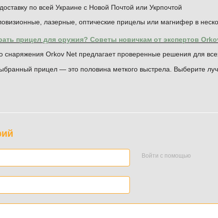
оставку по всей Украине с Новой Почтой или Укрпочтой
ловизионные, лазерные, оптические прицелы или магнифер в неско
рать прицел для оружия? Советы новичкам от экспертов Orkov
о снаряжения Orkov Net предлагает проверенные решения для все
ыбранный прицел — это половина меткого выстрела. Выберите лу
рий
Войти с помощью