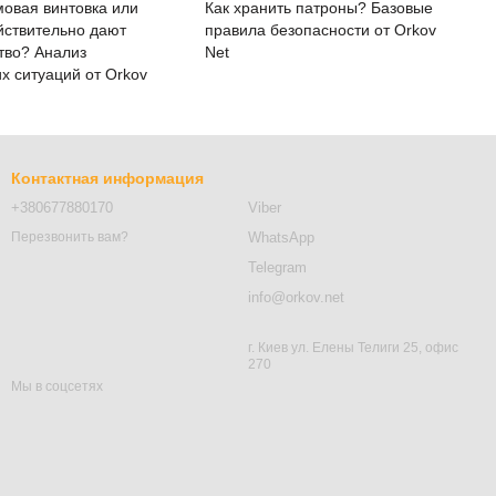
мовая винтовка или
Как хранить патроны? Базовые
йствительно дают
правила безопасности от Orkov
тво? Анализ
Net
х ситуаций от Orkov
Контактная информация
+380677880170
Viber
WhatsApp
Перезвонить вам?
Telegram
info@orkov.net
г. Киев ул. Елены Телиги 25, офис
270
Мы в соцсетях