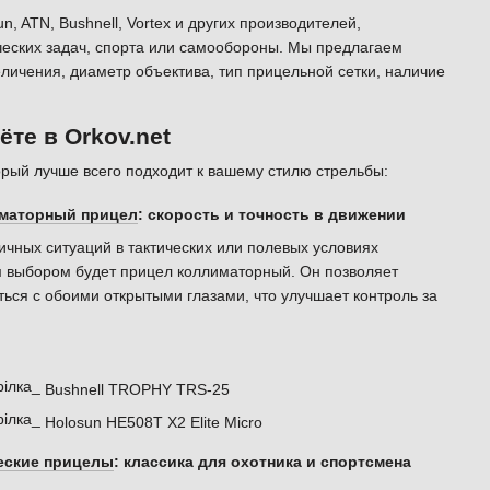
un, ATN, Bushnell, Vortex и других производителей,
ческих задач, спорта или самообороны. Мы предлагаем
личения, диаметр объектива, тип прицельной сетки, наличие
те в Orkov.net
орый лучше всего подходит к вашему стилю стрельбы:
маторный прицел
: скорость и точность в движении
чных ситуаций в тактических или полевых условиях
 выбором будет прицел коллиматорный. Он позволяет
ься с обоими открытыми глазами, что улучшает контроль за
Bushnell TROPHY TRS-25
Holosun HE508T X2 Elite Micro
еские прицелы
: классика для охотника и спортсмена