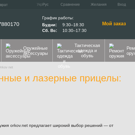
Сравнение
Укр
Рус
Желания
Вход
зврат
График работы:
7880170
Мой заказ
Будни:
9:30–18:30
Сб. Вс:
10:30–17:30
Тактическая
Оружейные
Рем
одежда и
аксессуары
ору
обувь
rkov net
нные и лазерные прицелы:
ужия orkov.net предлагает широкий выбор решений — от