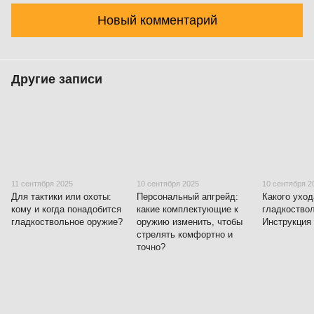
Новый комментарий
Другие записи
11 сентября 2025
10 сентября 2025
10 сентября 2
Для тактики или охоты:
Персональный апгрейд:
Какого уход
кому и когда понадобится
какие комплектующие к
гладкоство
гладкоствольное оружие?
оружию изменить, чтобы
Инструкция 
стрелять комфортно и
точно?