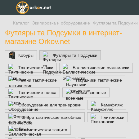
Каталог
Экипировка и оборудование
Футляры та Подсумки
Футляры та Подсумки в интернет-
магазине Orkov.net
Кобуры
Футляры та Подсумки
Тактические очки
Баллистические очки-маски
Ремни тактические
Наушники тактические
Тактические пояса
Каски военные
Оборудование для тренеровки
Камуфляж
Фонари тактические налобные
Плитоноски
Баллистическая защита