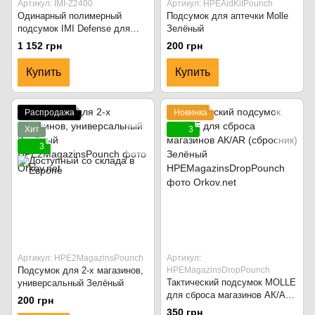
Артикул: IMI-Z2400
Артикул: HPEAidKitPounch
Одинарный полимерный
Подсумок для аптечки Molle
подсумок IMI Defense для
Зелёный
магазина M16/M4 с
1 152 грн
200 грн
вращением. Чёрный
Купить
Купить
Распродажа
Новинка
Хит
3
3
Артикул: HPE2MagazinsPounch
Артикул:
Подсумок для 2-х магазинов,
HPEMagazinsDropPounch
Тактический подсумок MOLLE
универсальный Зелёный
для сброса магазинов АК/AR
200 грн
(сбросник) Зелёный
350 грн