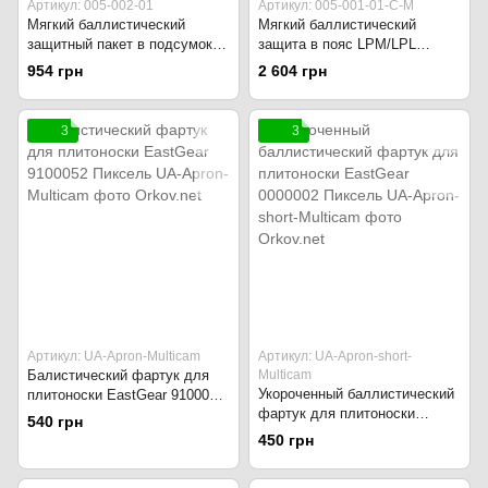
Артикул: 005-002-01
Артикул: 005-001-01-С-М
Мягкий баллистический
Мягкий баллистический
защитный пакет в подсумок
защита в пояс LPM/LPL
Dangler (Изготовление под
(Изготовление под заказ)
954 грн
2 604 грн
заказ) Чёрный
Тёмно-синий
3
3
Артикул: UA-Apron-Multicam
Артикул: UA-Apron-short-
Балистический фартук для
Multicam
Укороченный баллистический
плитоноски EastGear 9100052
фартук для плитоноски
Пиксель
540 грн
EastGear 0000002 Пиксель
450 грн