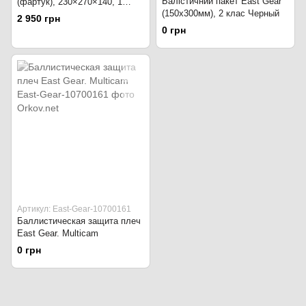
Балістичний пакет East Gear
(фартук), 230×270×140, 1
(150х300мм), 2 клас Черный
класс чёрный
2 950 грн
0 грн
Артикул: East-Gear-10700161
Баллистическая защита плеч
East Gear. Multicam
0 грн