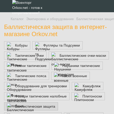
Каталог
Экипировка и оборудование
Баллистическая защи
Баллистическая защита в интернет-
магазине Orkov.net
Кобуры
Футляры та Подсумки
Тактические очки
Баллистические очки-маски
Ремни тактические
Наушники тактические
Тактические пояса
Каски военные
Оборудование для тренеровки
Камуфляж
Фонари тактические налобные
Плитоноски
Баллистическая защита