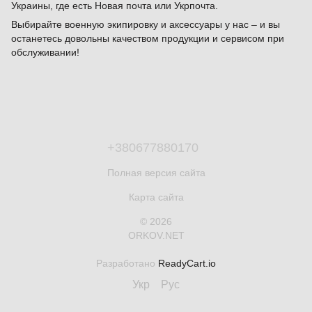
Украины, где есть Новая почта или Укрпочта.
Выбирайте военную экипировку и аксессуары у нас – и вы
останетесь довольны качеством продукции и сервисом при
обслуживании!
+380677880170
Полная версия сайта
Карта сайта
© 2026
ORKOV.NET
Разработано
ReadyCart.io
Укр
Рус