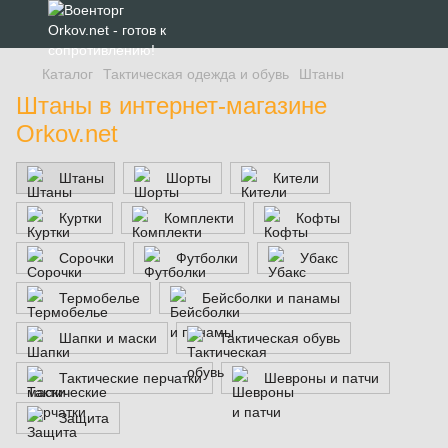
Каталог
Тактическая одежда и обувь
Штаны
Штаны в интернет-магазине
Orkov.net
Штаны
Шорты
Кители
Куртки
Комплекти
Кофты
Сорочки
Футболки
Убакс
Термобелье
Бейсболки и панамы
Шапки и маски
Тактическая обувь
Тактические перчатки
Шевроны и патчи
Защита