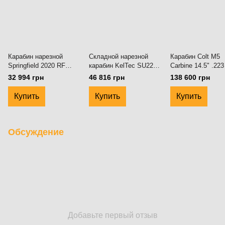
Карабин нарезной
Складной нарезной
Карабин Colt M5
Springfield 2020 RF
карабин KelTec SU22
Carbine 14.5" .22
Target калибра 22lr
22LR чёрный
чёрный
32 994 грн
46 816 грн
138 600 грн
чёрный
Купить
Купить
Купить
Обсуждение
Добавьте первый отзыв