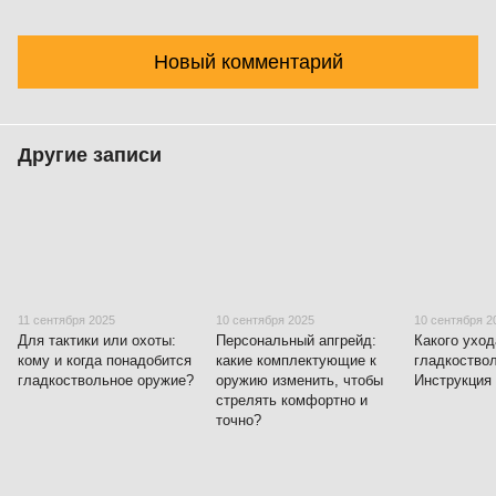
Новый комментарий
Другие записи
11 сентября 2025
10 сентября 2025
10 сентября 2
Для тактики или охоты:
Персональный апгрейд:
Какого уход
кому и когда понадобится
какие комплектующие к
гладкоство
гладкоствольное оружие?
оружию изменить, чтобы
Инструкция 
стрелять комфортно и
точно?