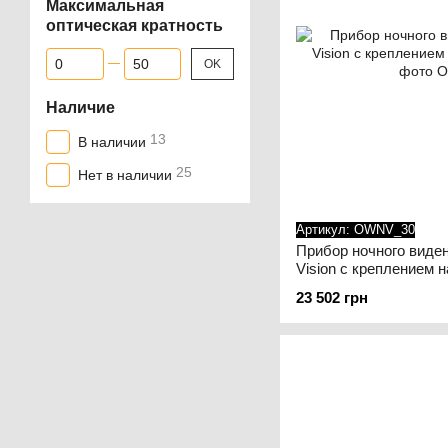
Максимальная
оптическая кратность
От Максимальная оптическая кратность
До Максимальная оптическая кратность
OK
Наличие
13
В наличии
25
Нет в наличии
Артикул: OWNV_30
Прибор ночного виде
Vision с креплением 
23 502 грн