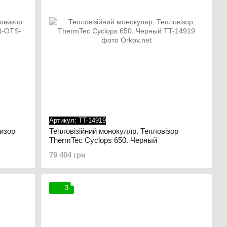
Артикул: TT-14919
изор
Тепловізійний монокуляр. Тепловізор
ThermTec Cyclops 650. Черный
79 404 грн
3