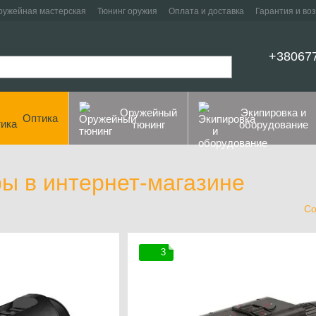
ружейная мастерская
Тюнинг оружия
Оплата и доставка
Гарантия и во
+38067
Оружейный
Экипировка и
Оптика
тюнинг
оборудование
ы в интернет-магазине
Со
3