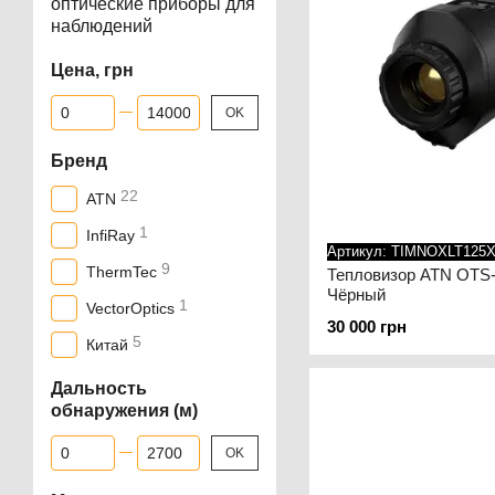
оптические приборы для
наблюдений
Цена, грн
От Цена, грн
До Цена, грн
OK
Бренд
22
ATN
1
InfiRay
Артикул: TIMNOXLT125
9
ThermTec
Тепловизор ATN OTS-
Чёрный
1
VectorOptics
30 000 грн
5
Китай
Дальность
обнаружения (м)
От Дальность обнаружения (м)
До Дальность обнаружения (м)
OK