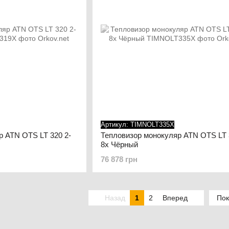
Артикул: TIMNOLT335X
р ATN OTS LT 320 2-
Тепловизор монокуляр ATN OTS LT 
8x Чёрный
76 878 грн
Назад
1
2
Вперед
Пок