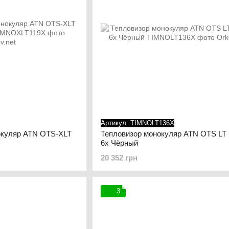
Артикул: TIMNOLT136X
окуляр ATN OTS-XLT
Тепловизор монокуляр ATN OTS LT 
6x Чёрный
20 352 грн
3