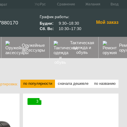
Сравнение
Укр
Рус
Желания
Вход
зврат
График работы:
7880170
Мой заказ
Будни:
9:30–18:30
Сб. Вс:
10:30–17:30
Тактическая
Оружейные
Рем
одежда и
аксессуары
ору
обувь
по популярности
сначала дешевле
по названию
ртировка:
3