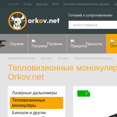
Перейти к основному контенту
Каталог
О нас
Бренды
Блог
Условия приобретения оружия
О
Контакты
Договор оферты
Политика конфиденциальности
Готовий к сопротивлению
Оружие
Патроны
Прицелы
Оружейный магазин
Каталог
Оптика
Тепловизионные монокуляры
Тепловизионные монокуляр
Orkov.net
Лазерные дальномеры
3
Тепловизионные
монокуляры
Бинокли и другие