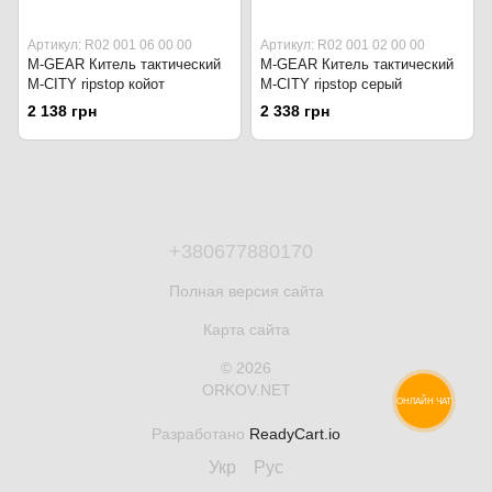
Артикул: R02 001 06 00 00
Артикул: R02 001 02 00 00
M-GEAR Китель тактический
M-GEAR Китель тактический
M-CITY ripstop койот
M-CITY ripstop серый
2 138 грн
2 338 грн
+380677880170
Полная версия сайта
Карта сайта
© 2026
ORKOV.NET
ОНЛАЙН ЧАТ
Разработано
ReadyCart.io
Укр
Рус