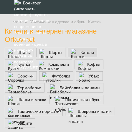
Каталог
Тактическая одежда и обувь
Кители
Кители в интернет-магазине
Orkov.net
Штаны
Шорты
Кители
Куртки
Комплекти
Кофты
Сорочки
Футболки
Убакс
Термобелье
Бейсболки и панамы
Шапки и маски
Тактическая обувь
Тактические перчатки
Шевроны и патчи
Защита