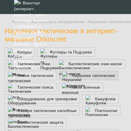
Каталог
Экипировка и оборудование
Наушники тактические
Наушники тактические в интернет-
магазине Orkov.net
Кобуры
Футляры та Подсумки
Тактические очки
Баллистические очки-маски
Ремни тактические
Наушники тактические
Тактические пояса
Каски военные
Оборудование для тренеровки
Камуфляж
Фонари тактические налобные
Плитоноски
Баллистическая защита