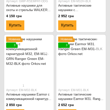
Артикул: GWP-RSEMPAT-ODG
Артикул: EM-M32H-BLK
Активные наушники для
Активные тактические
охоты и стрельбы WALKERS
наушники с
Razor Patriot. Ranger Green
коммуникационной гарнитурой
4 150 грн
2 952 грн
Earmor M32H для шлемов.
Чёрный
Купить
Купить
Новинка
Новинка
3
3
1
Артикул: EM-M32-BLK
Артикул: EM-M31-BLK
Активные наушники Earmor с
Активные тактические
коммуникационной гарнитурой
наушники Earmor M31. Ranger
M32, EM-M32-GRN Ranger
Green
2 850 грн
2 652 грн
Green