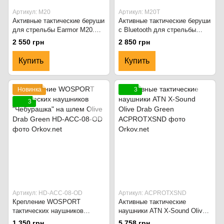
Артикул: M20
Артикул: M20T
Активные тактические беруши
Активные тактические беруши
для стрельбы Earmor M20.
с Bluetooth для стрельбы
Coyote
Earmor M20Т. Чёрный
2 550 грн
2 850 грн
Купить
Купить
Новинка
3
3
Артикул: HD-ACC-08-OD
Артикул: ACPROTXSND
Крепление WOSPORT
Активные тактические
тактических наушников
наушники ATN X-Sound Olive
"Чебурашка" на шлем Olive
Drab Green
1 350 грн
5 758 грн