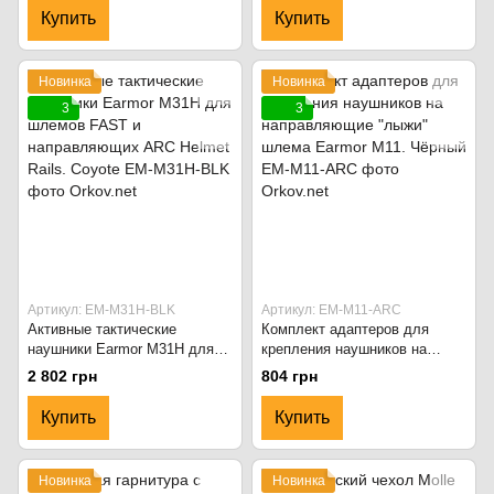
Купить
Купить
Новинка
Новинка
3
3
Артикул: EM-M31H-BLK
Артикул: EM-M11-ARC
Активные тактические
Комплект адаптеров для
наушники Earmor M31H для
крепления наушников на
шлемов FAST и
направляющие "лыжи" шлема
2 802 грн
804 грн
направляющих ARC Helmet
Earmor M11. Чёрный
Rails. Coyote
Купить
Купить
Новинка
Новинка