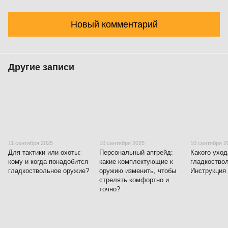
Новый комментарий
Другие записи
11 сентября 2025
10 сентября 2025
10 сентября 2
Для тактики или охоты:
Персональный апгрейд:
Какого уход
кому и когда понадобится
какие комплектующие к
гладкоство
гладкоствольное оружие?
оружию изменить, чтобы
Инструкция 
стрелять комфортно и
точно?