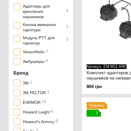
Адаптеры для
4
крепления
наушников
Кнопка вмикання
1
гарнітури
Модуль PTT для
3
гарнитур
2
Чехол/Кейс
4
Амбушюры
Артикул: EM-M11-ARC
Комплект адаптеров 
Бренд
наушников на направ
1
шлема Earmor M11. 
3M
804 грн
1
3M PELTOR
12
EARMOR
Новинка
6
Howard Leight
3
6
Howard's Armory
2