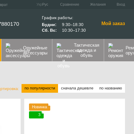
Сравнение
Укр
Рус
Желания
Вход
зврат
График работы:
7880170
Мой заказ
Будни:
9:30–18:30
Сб. Вс:
10:30–17:30
Тактическая
Оружейные
Рем
одежда и
аксессуары
ору
обувь
по популярности
сначала дешевле
по названию
ртировка:
Новинка
3