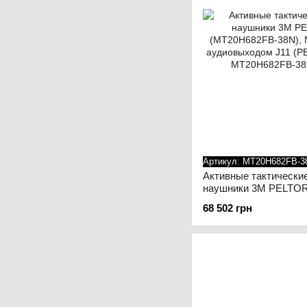
Артикул: MT20H682FB-3
Активные тактически
наушники 3M PELTOR
(MT20H682FB-38N), N
68 502 грн
аудиовыходом J11 (P
микрофоном