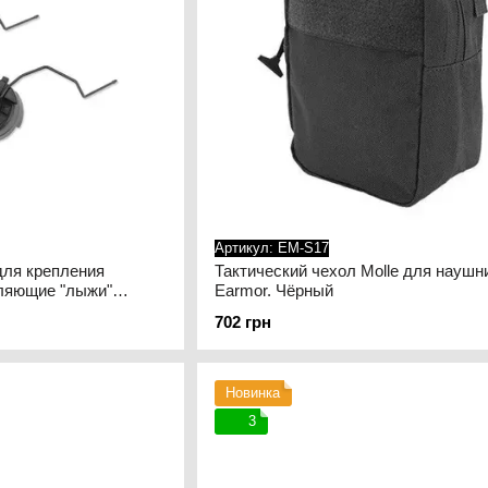
Артикул: EM-S17
для крепления
Тактический чехол Molle для наушн
ляющие "лыжи"
Earmor. Чёрный
Чёрный
702 грн
Новинка
3