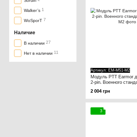
Sordin
1
Walker’s
7
WoSporT
Наличие
27
В наличии
11
Нет в наличии
Артикул: EM-M51-M2
Модуль PTT Earmor дл
2-pin. Военного стан
2 004 грн
3