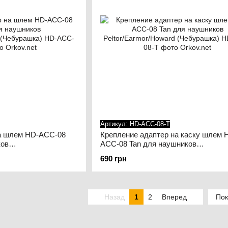
Артикул: HD-ACC-08-T
на шлем HD-ACC-08
Крепление адаптер на каску шлем 
ков
ACC-08 Tan для наушников
 (Чебурашка)
Peltor/Earmor/Howard (Чебурашка)
690 грн
Назад
1
2
Вперед
Пок