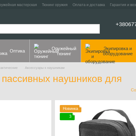
ружейная мастерская
Тюнинг оружия
Оплата и доставка
Гарантия и во
+38067
Оружейный
Экипировка и
Оптика
тюнинг
оборудование
актические
Аксессуары к наушникам
 пассивных наушников для
Со
Новинка
3