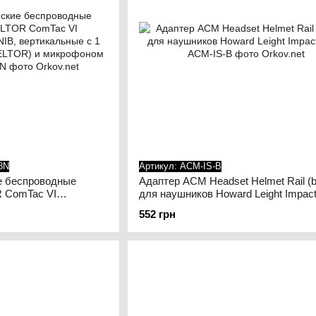
8N
Артикул: ACM-IS-B
е беспроводные
Адаптер ACM Headset Helmet Rail (b
 ComTac VI
для наушников Howard Leight Impact
IB, вертикальные с 1
552 грн
ELTOR) и