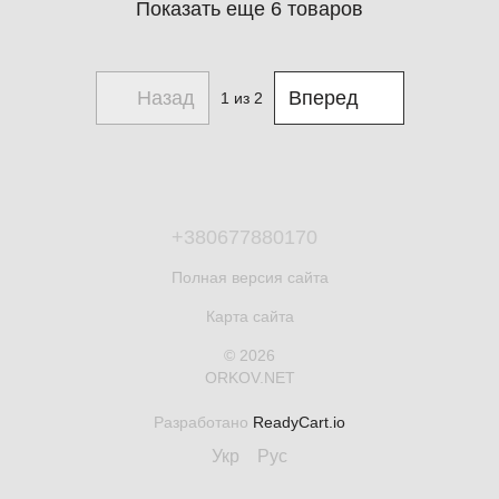
Показать еще 6 товаров
Назад
Вперед
1
из 2
+380677880170
Полная версия сайта
Карта сайта
© 2026
ORKOV.NET
Разработано
ReadyCart.io
Укр
Рус