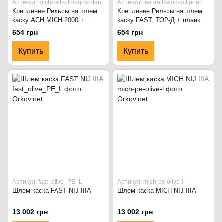
Артикул: mich-rail-wloc-gclip-tan
Артикул: fast-rail-wloc-gclip-tan
Крепление Рельсы на шлем
Крепление Рельсы на шлем
каску ACH MICH 2000 +
каску FAST, ТОР-Д + планка
планка Пикатини + крепление
Пикатини + крепление Wing-
654 грн
654 грн
Wing-Loc, Койот
Loc, Койот
Купить
Купить
Артикул: fast_olive_PE_L
Артикул: mich-pe-olive-l
Шлем каска FAST NIJ IIIA
Шлем каска MICH NIJ IIIA
13 002 грн
13 002 грн