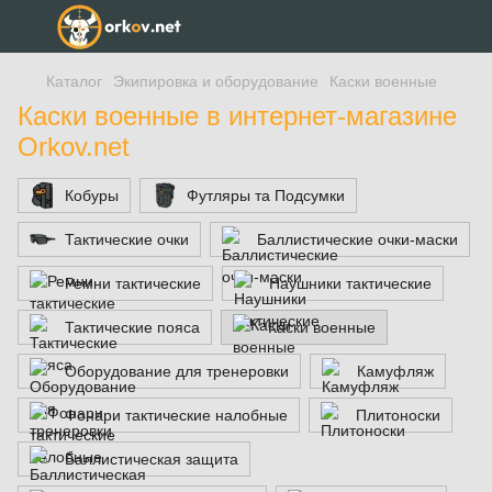
Каталог
Экипировка и оборудование
Каски военные
Каски военные в интернет-магазине
Orkov.net
Кобуры
Футляры та Подсумки
Тактические очки
Баллистические очки-маски
Ремни тактические
Наушники тактические
Тактические пояса
Каски военные
Оборудование для тренеровки
Камуфляж
Фонари тактические налобные
Плитоноски
Баллистическая защита