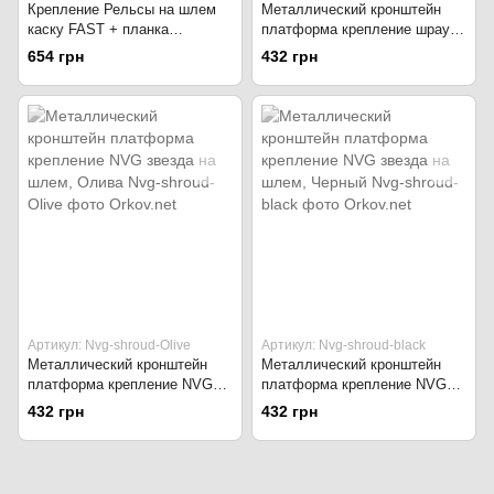
Крепление Рельсы на шлем
Металлический кронштейн
каску FAST + планка
платформа крепление шрауд
Пикатини + крепление Wing-
NVG Mount звезда на шлем -
654 грн
432 грн
Loc, Олива
Койот
Артикул: Nvg-shroud-Olive
Артикул: Nvg-shroud-black
Металлический кронштейн
Металлический кронштейн
платформа крепление NVG
платформа крепление NVG
звезда на шлем, Олива
звезда на шлем, Черный
432 грн
432 грн