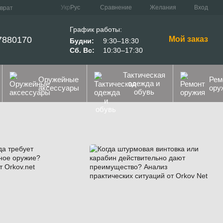
Сравнение
Укр
Рус
Желания
Вход
зврат
График работы:
7880170
Мой заказ
Будни:
9:30–18:30
Сб. Вс:
10:30–17:30
Тактическая
Оружейные
Рем
одежда и
аксессуары
ору
обувь