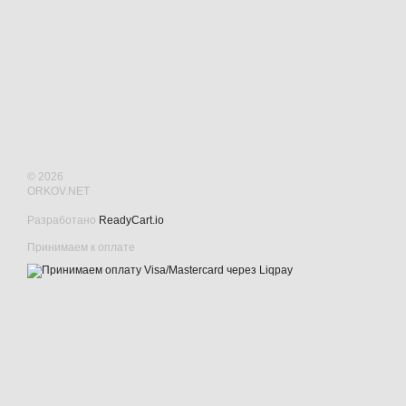
© 2026
ORKOV.NET
Разработано
ReadyCart.io
Принимаем к оплате