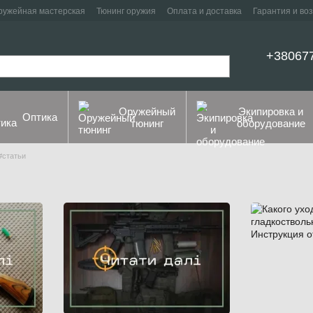
ружейная мастерская
Тюнинг оружия
Оплата и доставка
Гарантия и во
+38067
Оружейный
Экипировка и
Оптика
тюнинг
оборудование
#статьи