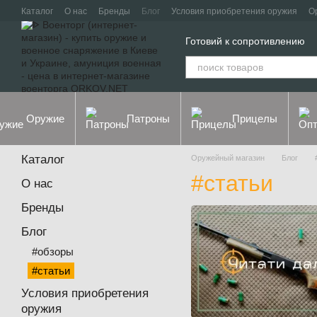
Перейти к основному контенту
Каталог
О нас
Бренды
Блог
Условия приобретения оружия
О
Контакты
Договор оферты
Политика конфиденциальности
Готовий к сопротивлению
Оружие
Патроны
Прицелы
Каталог
Оружейный магазин
Блог
#статьи
О нас
Бренды
Блог
#обзоры
#статьи
Условия приобретения
оружия