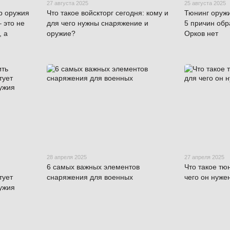
27 августа 2025
25 августа 2025
р оружия
Что такое войскторг сегодня: кому и
Тюнинг оруж
 это не
для чего нужны снаряжение и
5 причин обр
, а
оружие?
Орков нет
28 апреля 2025
27 апреля 2025
6 самых важных элементов
Что такое тю
тует
снаряжения для военных
чего он нуже
ужия