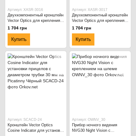
Артикул: XASR-3016
Артикул: XASR-3017
Двухкомпонентный кронштейн
Двухкомпонентный кронштейн
Vector Optics для крепления
Vector Optics для крепления
прицела с трубкой диаметром
прицела с трубкой диаметром
1 704 грн
1 704 грн
30 мм на планку Weaver
30 мм на ласточкин хвост
чёрный
Чёрный
Купить
Купить
Артикул: SCACD-24
Артикул: OWNV_30
Кронштейн Vector Optics
Прибор ночного видения
Cosine Indicator для установки
NVG30 Night Vision с
прицелов с диаметром трубки
креплением на шлеме