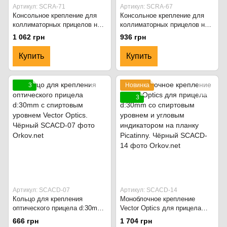
Артикул: SCRA-71
Артикул: SCRA-67
Консольное крепление для
Консольное крепление для
коллиматорных прицелов на
коллиматорных прицелов на
планку Picatinny. Vector Optics
планку Picatinny. Vector Optics
1 062 грн
936 грн
MOJ Red Dot Sight Mount.
TEK Red Dot Sight Riser
Чёрный
Mount. Чёрный
Купить
Купить
3
Новинка
3
Артикул: SCACD-07
Артикул: SCACD-14
Кольцо для крепления
Моноблочное крепление
оптического прицела d:30mm
Vector Optics для прицела
с спиртовым уровнем Vector
d:30mm со спиртовым
666 грн
1 704 грн
Optics. Чёрный
уровнем и угловым