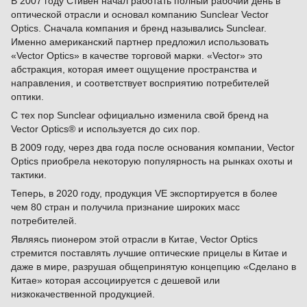
В 2007 году Стивен начал работать полный рабочий день в
оптической отрасли и основал компанию Sunclear Vector
Optics. Сначала компания и бренд назывались Sunclear.
Именно американский партнер предложил использовать
«Vector Optics» в качестве торговой марки. «Vector» это
абстракция, которая имеет ощущение пространства и
направления, и соответствует восприятию потребителей
оптики.
С тех пор Sunclear официально изменила свой бренд на
Vector Optics® и используется до сих пор.
В 2009 году, через два года после основания компании, Vector
Optics приобрела некоторую популярность на рынках охоты и
тактики.
Теперь, в 2020 году, продукция VE экспортируется в более
чем 80 стран и получила признание широких масс
потребителей.
Являясь пионером этой отрасли в Китае, Vector Optics
стремится поставлять лучшие оптические прицелы в Китае и
даже в мире, разрушая общепринятую концепцию «Сделано в
Китае» которая ассоциируется с дешевой или
низкокачественной продукцией.