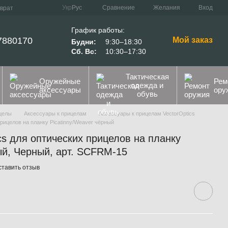
Сравнение
Укр
Рус
Желания
Вход
зврат
График работы:
7880170
Мой заказ
Будни:
9:30–18:30
Сб. Вс:
10:30–17:30
Тактическая
Оружейные
Рем
одежда и
аксессуары
ору
обувь
целы
Аксессуары к прицелам
Аксессуары к прицелам VectorOptics
прицелов на планку Picatinny/Weaver чёрный
cs для оптических прицелов на планку
ый, Черный, арт. SCFRM-15
ставить отзыв