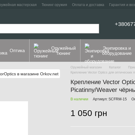
ружейная мастерская
Тюнинг оружия
Оплата и доставка
Гарантия и во
+38067
Оружейный
Экипировка и
Оптика
тюнинг
оборудование
Оружейный магазин
Каталог
При
Крепление Vector Optics для оптических 
Крепление Vector Opti
Picatinny/Weaver чёрн
В наличии
Артикул: SCFRM-15
О
1 050 грн