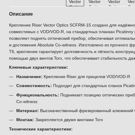
Описание
Крепление Riser Vector Optics SCFRM-15 создано для надёжн
совместимых с VOD/VOD-R, на стандартных планках Picatinny 
позволяет поднять оптический прибор, обеспечивая оптимал
и достижения Absolute Co-witness. Изготовлено из прочного 
T6, крепление гарантирует долговечность и лёгкость конструк
помощью двух винтов Torx, что обеспечивает стабильность да
Ключевые характеристики:
Назначение:
Крепление Riser для прицелов VOD/VOD-R
Совместимость:
Подходит для стандартных планок Picati
Функциональность:
Поднимает позицию оптических прибо
Co-witness
Материал:
Высокачественный фрезерованный алюминий 
Монтаж:
Закрепляется двумя винтами Torx
Технические характеристики: