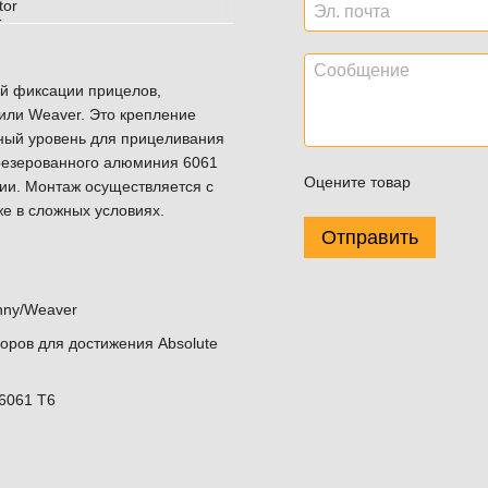
ой фиксации прицелов,
или Weaver. Это крепление
ьный уровень для прицеливания
фрезерованного алюминия 6061
Оцените товар
ции. Монтаж осуществляется с
же в сложных условиях.
Отправить
nny/Weaver
ров для достижения Absolute
6061 T6