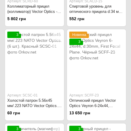
Артикул: SCRD-60
Артикул: SCACD-15
Коллиматорный прицел
Спиртовой уровень для
(коллиматор) Vector Optics -
оптического прицела d:34 мм.
Maverick Mini Red Dot Gen. IV
Vector Optics Riflescope Spirit
5 802 грн
552 грн
- 3 MOA. Чёрный
Level. Чёрный
3
Новинка
3
Артикул: SCSC-01
Артикул: SCFF-23
Холостой патрон 5.56x45
Оптический прицел Vector
мм/.223 NATO Vector Optics.
Optics Veyron 6-24x44,
(6 шт.). Красный
d:30mm, First Focal Plane.
60 грн
13 650 грн
Чёрный
3
3