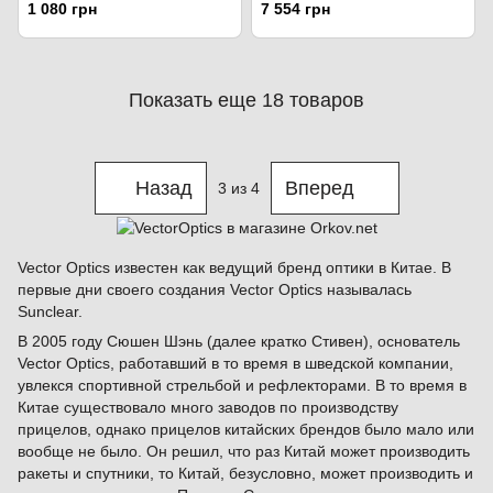
оптических прицелов d:30mm.
Scrapper Red Dot Sight Gen. II
1 080 грн
7 554 грн
Чёрный
- 2 MOA. Чёрный
Показать еще 18 товаров
Назад
Вперед
3
из 4
Vector Optics известен как ведущий бренд оптики в Китае. В
первые дни своего создания Vector Optics называлась
Sunclear.
В 2005 году Сюшен Шэнь (далее кратко Стивен), основатель
Vector Optics, работавший в то время в шведской компании,
увлекся спортивной стрельбой и рефлекторами. В то время в
Китае существовало много заводов по производству
прицелов, однако прицелов китайских брендов было мало или
вообще не было. Он решил, что раз Китай может производить
ракеты и спутники, то Китай, безусловно, может производить и