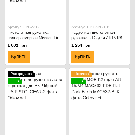
Артикул: EPG27-BL
Артикул: RBT-APG01B
Пистолетная рукоятка
Надтонкая пистолетная
полноразмерная Mission First
рукоятка UTG для AR15 RBT-
Tactical MFT Engage для
APG01B Чёрная
1 002 грн
1 254 грн
AR15/M16 Enhanced Full Size
Pistol Grip EPG27-BL Чёрный
Купить
Купить
Распродажа
Новинка
3
3