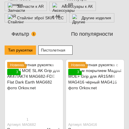
Запчасти к AR
Аксессуары к АК
Стайлінг зброї SKIN TEC
Другие изделия
Фильтр
По популярности
1
Тип рукоятки
Пистолетная
Новинка
Новинка
3
3
1
Артикул: MAG682
Артикул: MAG416