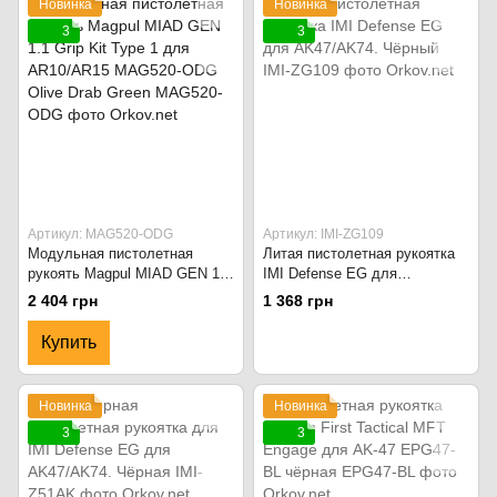
Новинка
Новинка
3
3
Артикул: MAG520-ODG
Артикул: IMI-ZG109
Модульная пистолетная
Литая пистолетная рукоятка
рукоять Magpul MIAD GEN 1.1
IMI Defense EG для
Grip Kit Type 1 для AR10/AR15
AK47/AK74. Чёрный
2 404 грн
1 368 грн
MAG520-ODG Olive Drab
Green
Купить
Новинка
Новинка
3
3