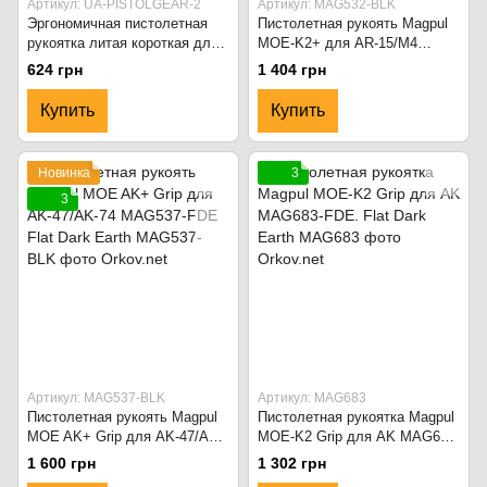
Артикул: UA-PISTOLGEAR-2
Артикул: MAG532-BLK
Эргономичная пистолетная
Пистолетная рукоять Magpul
рукоятка литая короткая для
MOE-K2+ для AR-15/M4
АК. Чёрный
MAG532-FDE Flat Dark Earth
624 грн
1 404 грн
Купить
Купить
Новинка
3
3
Артикул: MAG537-BLK
Артикул: MAG683
Пистолетная рукоять Magpul
Пистолетная рукоятка Magpul
MOE AK+ Grip для AK-47/AK-
MOE-K2 Grip для AK MAG683-
74 MAG537-FDE Flat Dark
FDE. Flat Dark Earth
1 600 грн
1 302 грн
Earth