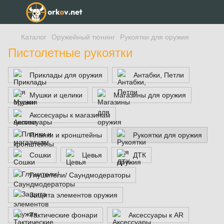
Каталог
Оружейный тюнинг
Рукоятки для оружия
Пистолетные рукоятки
Приклады для оружия
Антабки, Петли
Мушки и целики
Магазины для оружия
Акссесуары к магазинам
Планки и кронштейны
Рукоятки для оружия
Сошки
Цевья
ДТК
Глушители/ Саундмодераторы
Защита элементов оружия
Тактические фонари
Аксессуары к AR