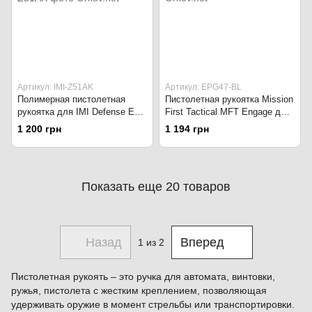
Артикул: IMI-Z51AK
Артикул: EPG47-BL
Полимерная пистолетная
Пистолетная рукоятка Mission
рукоятка для IMI Defense EG
First Tactical MFT Engage для
для AK47/AK74. Чёрная
AK-47 EPG47-BL чёрная
1 200 грн
1 194 грн
Показать еще 20 товаров
Назад
Вперед
1
из 2
Пистолетная рукоять – это ручка для автомата, винтовки,
ружья, пистолета с жестким креплением, позволяющая
удерживать оружие в момент стрельбы или транспортировки.