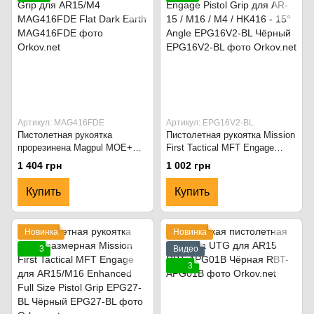
Артикул: MAG416FDE
Артикул: EPG16V2-BL
Пистолетная рукоятка
Пистолетная рукоятка Mission
прорезинена Magpul MOE+
First Tactical MFT Engage
Grip для AR15/M4
Pistol Grip для AR-15 / M16 /
1 404 грн
1 002 грн
MAG416FDE Flat Dark Earth
M4 / HK416 - 15° Angle
EPG16V2-BL Чёрный
Купить
Купить
Новинка
Новинка
3
Видео
3