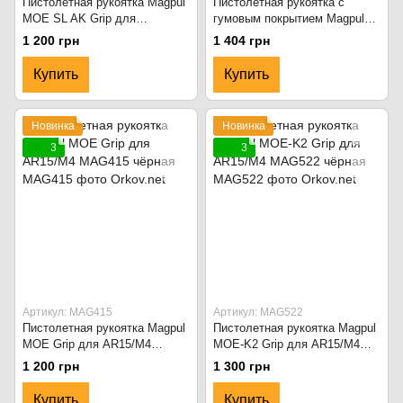
Пистолетная рукоятка Magpul
Пистолетная рукоятка с
MOE SL AK Grip для
гумовым покрытием Magpul
AK47/AK74 MAG682-FDE Flat
MOE+ Grip для AR15/M4
1 200 грн
1 404 грн
Dark Earth
MAG416 чёрный
Купить
Купить
Новинка
Новинка
3
3
Артикул: MAG415
Артикул: MAG522
Пистолетная рукоятка Magpul
Пистолетная рукоятка Magpul
MOE Grip для AR15/M4
MOE-K2 Grip для AR15/M4
MAG415 чёрная
MAG522 чёрная
1 200 грн
1 300 грн
Купить
Купить