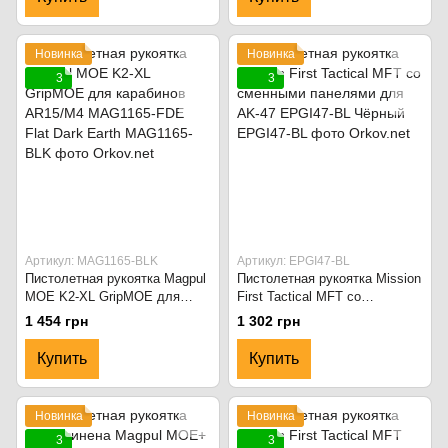
Новинка
Новинка
3
3
Артикул: MAG1165-BLK
Артикул: EPGI47-BL
Пистолетная рукоятка Magpul
Пистолетная рукоятка Mission
MOE K2-XL GripMOE для
First Tactical MFT со
карабинов AR15/M4 MAG1165-
сменными панелями для AK-
1 454 грн
1 302 грн
FDE Flat Dark Earth
47 EPGI47-BL Чёрный
Купить
Купить
Новинка
Новинка
3
3