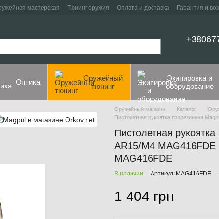
ружейная мастерская
Тюнинг оружия
Оплата и доставка
Гарантия и во
+38067
Оружейный
Экипировка и
Оптика
тюнинг
оборудование
Оружейный магазин
Каталог
Ору
Пистолетная рукоятка прорезинена Magp
Пистолетная рукоятка
AR15/M4 MAG416FDE Flat
MAG416FDE
В наличии
Артикул: MAG416FDE
1 404 грн