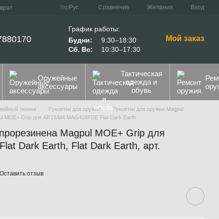
Сравнение
Укр
Рус
Желания
Вход
зврат
График работы:
7880170
Мой заказ
Будни:
9:30–18:30
Сб. Вс:
10:30–17:30
Тактическая
Оружейные
Рем
одежда и
аксессуары
ору
обувь
жейный тюнинг
Рукоятки для оружия
Рукоятки для оружия Magpul
ul MOE+ Grip для AR15/M4 MAG416FDE Flat Dark Earth
 прорезинена Magpul MOE+ Grip для
 Dark Earth, Flat Dark Earth, арт.
Оставить отзыв