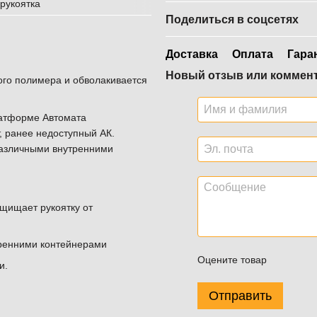
Поделиться в соцсетях
Доставка
Оплата
Гара
Новый отзыв или коммен
ого полимера и обволакивается
латформе Автомата
, ранее недоступный АК.
 различными внутренними
ащищает рукоятку от
ренними контейнерами
Оцените товар
и.
Отправить