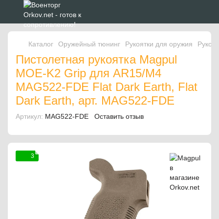
Каталог
Оружейный тюнинг
Рукоятки для оружия
Рукоят
Пистолетная рукоятка Magpul
MOE-K2 Grip для AR15/M4
MAG522-FDE Flat Dark Earth, Flat
Dark Earth, арт. MAG522-FDE
Артикул:
MAG522-FDE
Оставить отзыв
3