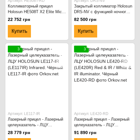
Артикул: HE508T-RD
Артикул: DRS-NV
Коллиматорный прицел
Закрытый коллиматор Holosun
Holosun HE508T X2 Elite Micro
DRS-NV с функцией ночного
с солнечной панелью в
видения. Чёрный
22 752 грн
82 500 грн
титановом корпусе чёрный
Купить
Купить
3
3
Артикул: LE117-IR
Артикул: LE420-RD
Лазерный прицел - Лазерный
Лазерный прицел - Лазерный
целеуказатель - ЛЦУ
целеуказатель - ЛЦУ
HOLOSUN LE117-IR (LE117IR)
HOLOSUN LE420-RD (LE420R)
28 779 грн
91 890 грн
Infrared. Чёрный
Red & IR / White & IR