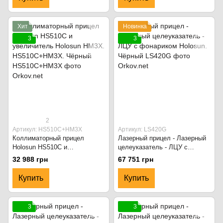
Хит
Новинка
3
3
2
Артикул: HS510C+HM3X
Артикул: LS420G
Коллиматорный прицел
Лазерный прицел - Лазерный
Holosun HS510C и
целеуказатель - ЛЦУ с
увеличитель Holosun HM3X.
фонариком Holosun. Чёрный
32 988 грн
67 751 грн
HS510C+HM3X. Чёрный
Купить
Купить
3
3