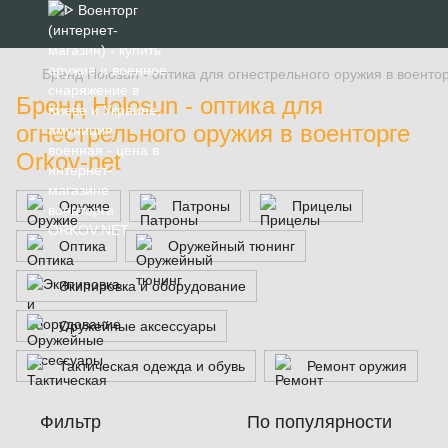
Бренд Holosun - оптика для огнестрельного оружия в воентор
Бренд Holosun - оптика для
огнестрельного оружия в военторге
Orkov-net
Оружие
Патроны
Прицелы
Оптика
Оружейный тюнинг
Экипировка и оборудование
Оружейные аксессуары
Тактическая одежда и обувь
Ремонт оружия
Фильтр
По популярности