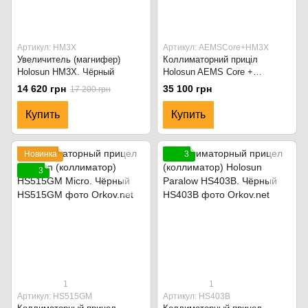
Артикул: HM3X
Артикул: AEMSCore+HM3X
Увеличитель (магнифер)
Коллиматорний приціл
Holosun HM3X. Чёрный
Holosun AEMS Core +
Увеличитель HM3X.
14 620 грн
35 100 грн
17 200 грн
AEMSCore+HM3X Черный
Купить
Купить
Новинка
3
3
1
1
Артикул: HS515GM
Артикул: HS403B