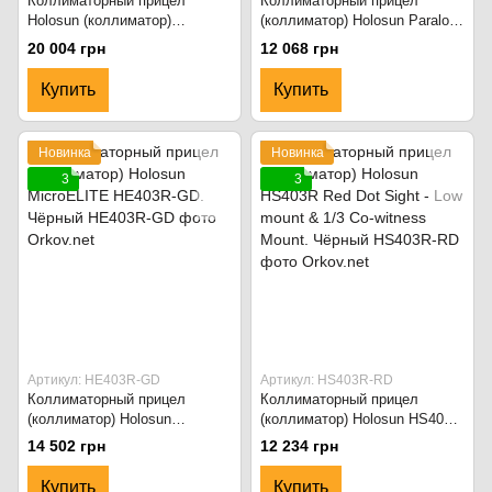
Коллиматорный прицел
Коллиматорный прицел
Holosun (коллиматор)
(коллиматор) Holosun Paralow
HS515GM Micro. Чёрный
HS403B. Чёрный
20 004 грн
12 068 грн
Купить
Купить
Новинка
Новинка
3
3
Артикул: HE403R-GD
Артикул: HS403R-RD
Коллиматорный прицел
Коллиматорный прицел
(коллиматор) Holosun
(коллиматор) Holosun HS403R
MicroELITE HE403R-GD.
Red Dot Sight - Low mount &
14 502 грн
12 234 грн
Чёрный
1/3 Co-witness Mount. Чёрный
Купить
Купить