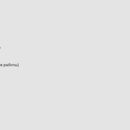
A
ов работы)