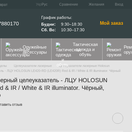
Сравнение
Укр
Рус
Желания
Вход
зврат
График работы:
7880170
Мой заказ
Будни:
9:30–18:30
Сб. Вс:
10:30–17:30
Тактическая
Оружейные
Рем
одежда и
аксессуары
ору
обувь
целы
Целеуказатели лазерные
Целеуказатели лазерные Holosun
ь - ЛЦУ HOLOSUN LE420-RD (LE420R) Red & IR / White & IR illuminator. Чёрный
азерный целеуказатель - ЛЦУ HOLOSUN
& IR / White & IR illuminator. Чёрный,
D
тавить отзыв