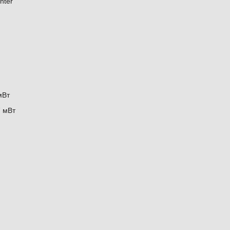
nter
мВт
7 мВт