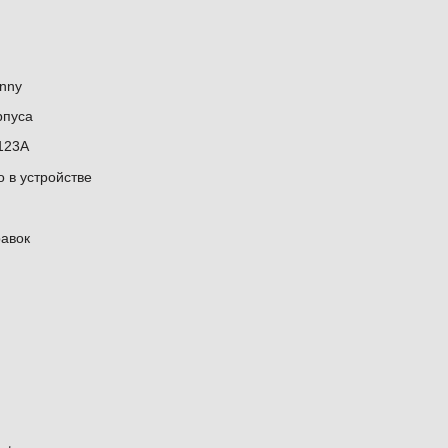
inny
рпуса
123A
 в устройстве
равок