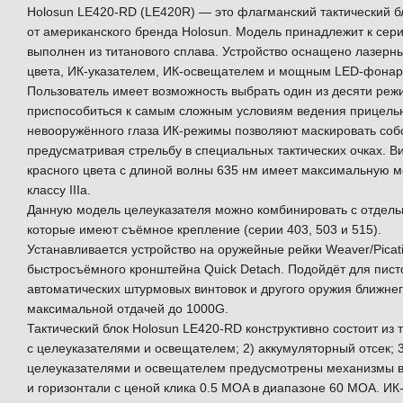
Holosun LE420-RD (LE420R) — это флагманский тактический 
от американского бренда Holosun. Модель принадлежит к серии 
выполнен из титанового сплава. Устройство оснащено лазерн
цвета, ИК-указателем, ИК-освещателем и мощным LED-фонари
Пользователь имеет возможность выбрать один из десяти реж
приспособиться к самым сложным условиям ведения прицельн
невооружённого глаза ИК-режимы позволяют маскировать соб
предусматривая стрельбу в специальных тактических очках. 
красного цвета с длиной волны 635 нм имеет максимальную м
классу IIIa.
Данную модель целеуказателя можно комбинировать с отдел
которые имеют съёмное крепление (серии 403, 503 и 515).
Устанавливается устройство на оружейные рейки Weaver/Pica
быстросъёмного кронштейна Quick Detach. Подойдёт для пист
автоматических штурмовых винтовок и другого оружия ближнег
максимальной отдачей до 1000G.
Тактический блок Holosun LE420-RD конструктивно состоит из т
с целеуказателями и освещателем; 2) аккумуляторный отсек; 3
целеуказателями и освещателем предусмотрены механизмы в
и горизонтали с ценой клика 0.5 MOA в диапазоне 60 MOA. И