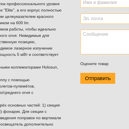
блок профессионального уровня
"Elite", а его корпус полностью
ым целеуказателем красного
ком на 600 lm.
имов работы, чтобы идеально
ого огня. Невидимые для
ственную позицию,
Видимое лазерное излучение
ощность 5 мВт и соответствует
Оцените товар
ьными коллиматорами Holosun,
Отправить
tinny с помощью
олетов-пулемётов,
о/среднего огня с
рёх основных частей: 1) секция
) фонарик. Для секции с
ведения поправок по вертикали
К-освещатель дополнительно