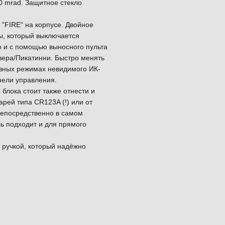
0 mrad. Защитное стекло
 "FIRE" на корпусе. Двойное
ы, который выключается
о и с помощью выносного пульта
вера/Пикатинни. Быстро менять
вных режимах невидимого ИК-
нели управления.
блока стоит также отнести и
арей типа CR123A (!) или от
непосредственно в самом
ль подходит и для прямого
с ручкой, который надёжно