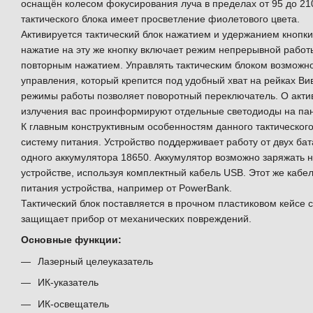
оснащён колесом фокусирования луча в пределах от 95 до 21
тактического блока имеет просветление фиолетового цвета.
Активируется тактический блок нажатием и удержанием кнопки
нажатие на эту же кнопку включает режим непрерывной работ
повторным нажатием. Управлять тактическим блоком возможн
управления, который крепится под удобный хват на рейках Ви
режимы работы позволяет поворотный переключатель. О акти
излучения вас проинформируют отдельные светодиоды на па
К главным конструктивным особенностям данного тактического 
систему питания. Устройство поддерживает работу от двух бат
одного аккумулятора 18650. Аккумулятор возможно заряжать 
устройстве, используя комплектный кабель USB. Этот же кабе
питания устройства, например от PowerBank.
Тактический блок поставляется в прочном пластиковом кейсе 
защищает прибор от механических повреждений.
Основные функции:
Лазерный целеуказатель
ИК-указатель
ИК-освещатель