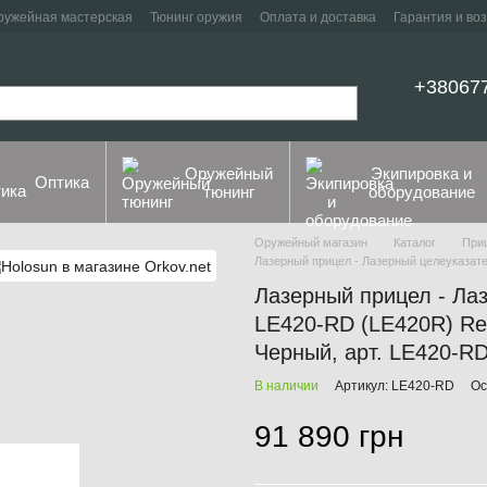
ружейная мастерская
Тюнинг оружия
Оплата и доставка
Гарантия и во
+38067
Оружейный
Экипировка и
Оптика
тюнинг
оборудование
Оружейный магазин
Каталог
При
Лазерный прицел - Лазерный целеуказател
Лазерный прицел - Л
LE420-RD (LE420R) Red 
Черный, арт. LE420-R
В наличии
Артикул: LE420-RD
Ос
91 890 грн