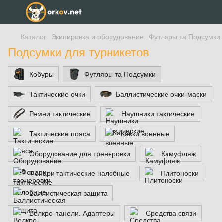
Каталог
Экипировка и оборудование
Футляры та Подсумки
Подсумки для турникетов
Кобуры
Футляры та Подсумки
Тактические очки
Баллистические очки-маски
Ремни тактические
Наушники тактические
Тактические пояса
Каски военные
Оборудование для тренеровки
Камуфляж
Фонари тактические налобные
Плитоноски
Баллистическая защита
Велкро-панели. Адаптеры
Средства связи