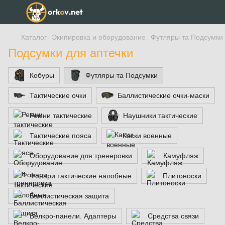
Каталог
Экипировка и оборудование
Футляры та Подсумки
Подсумки для аптечки
Кобуры
Футляры та Подсумки
Тактические очки
Баллистические очки-маски
Ремни тактические
Наушники тактические
Тактические пояса
Каски военные
Оборудование для тренеровки
Камуфляж
Фонари тактические налобные
Плитоноски
Баллистическая защита
Велкро-панели. Адаптеры
Средства связи