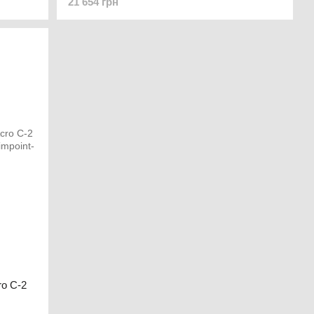
21 654 грн
o C-2