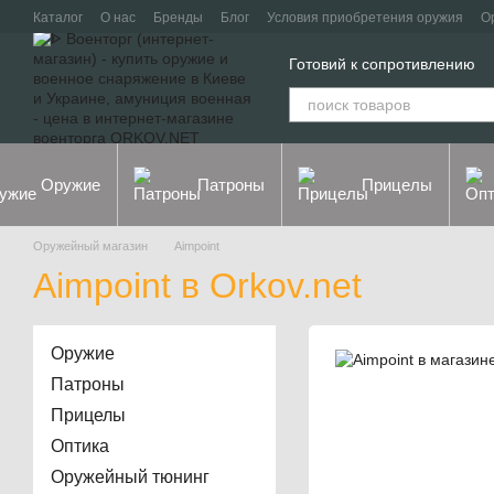
Перейти к основному контенту
Каталог
О нас
Бренды
Блог
Условия приобретения оружия
О
Контакты
Договор оферты
Политика конфиденциальности
Готовий к сопротивлению
Оружие
Патроны
Прицелы
Оружейный магазин
Aimpoint
Aimpoint в Orkov.net
Оружие
Патроны
Прицелы
Оптика
Оружейный тюнинг