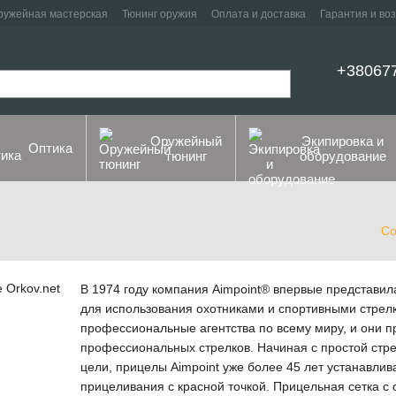
ружейная мастерская
Тюнинг оружия
Оплата и доставка
Гарантия и во
+38067
Оружейный
Экипировка и
Оптика
тюнинг
оборудование
Со
В 1974 году компания Aimpoint® впервые представил
для использования охотниками и спортивными стрел
профессиональные агентства по всему миру, и они 
профессиональных стрелков. Начиная с простой стр
цели, прицелы Aimpoint уже более 45 лет устанавлив
прицеливания с красной точкой. Прицельная сетка с