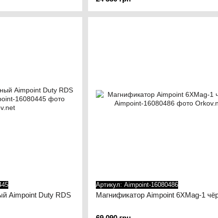
существенно продлевает срок ее службы. Многие про
работы с одной батареей.
Прицелам с красной точкой Aimpoint доверяют охотни
правоохранительных органов по всему миру. С 199
поставлено более 2 миллионов прицелов. Сегодня Ai
надежная и эффективная электронная прицельная сис
оборудования, не соглашайтесь ни на что меньшее.
445
Артикул: Aimpoint-16080486
й Aimpoint Duty RDS
Магнификатор Aimpoint 6XMag-1 чё
69 090 грн