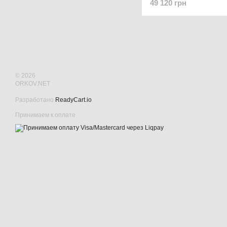
49 120 грн
© 2026
ORKOV.NET
Разработано
ReadyCart.io
Принимаем к оплате