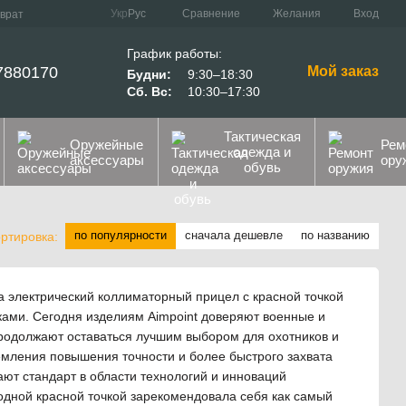
Сравнение
Укр
Рус
Желания
Вход
зврат
График работы:
7880170
Мой заказ
Будни:
9:30–18:30
Сб. Вс:
10:30–17:30
Тактическая
Оружейные
Рем
одежда и
аксессуары
ору
обувь
по популярности
сначала дешевле
по названию
ртировка:
а электрический коллиматорный прицел с красной точкой
ками. Сегодня изделиям Aimpoint доверяют военные и
продолжают оставаться лучшим выбором для охотников и
емления повышения точности и более быстрого захвата
ают стандарт в области технологий и инноваций
 одной красной точкой зарекомендовала себя как самый