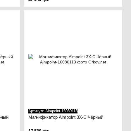
дукты Aimpoint обеспечивают от 8 до 10 лет непрерывной
ки, спортивные стрелки, военные и сотрудники
7 года вооруженным силам Соединенных Штатов было
mpoint признана во всем мире как самая прочная,
тема в мире. Когда ваша жизнь зависит от вашего
Артикул: Aimpoint-16080113
рный
Магнификатор Aimpoint 3Х-C Чёрный
17 530 грн