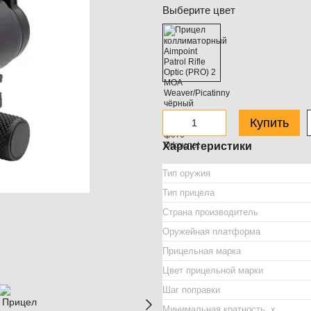
Выберите цвет
Купить
Характеристики
Тип оружия
Тип прицела
Страна производитель
Оружейная платформа
Прицельная марка
Цвет прицельной марки
Шаг поправки
Минимальная кратность, х