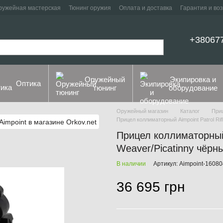
ружейная мастерская
Тюнинг оружия
Оплата и доставка
Гарантия и во
+38067
Оружейный
Экипировка и
Оптика
тюнинг
оборудование
Оружейный магазин
Каталог
При
Прицел коллиматорный Aimpoint Patrol Ri
Прицел коллиматорный 
Weaver/Picatinny чёрны
В наличии
Артикул: Aimpoint-1608
36 695 грн