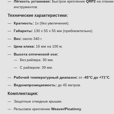
Лёгкость установки:
Быстрое крепление
QRP2
на планки 
инструментов.
Технические характеристики:
Кратность:
1x (без увеличения).
Габариты:
130 x 55 x 55 мм (приблизительно).
Вес:
около 340 г.
Цена клика:
16 мм на 100 м.
Высота оптической оси:
Без райзера: 30 мм.
С райзером: 39 мм.
Рабочий температурный диапазон:
от
-45°C до +71°C
.
Водонепроницаемость:
до 45 метров.
Комплектация:
Защитные откидные крышки.
Рельсовое крепление
Weaver/Picatinny
.