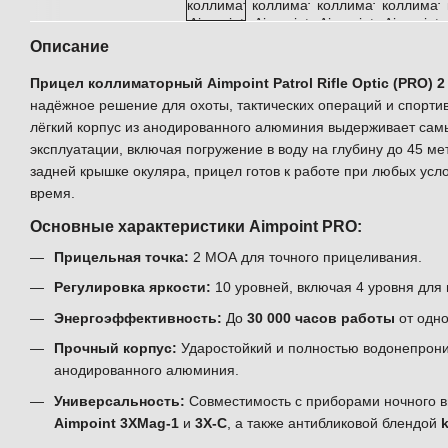
Описание
Прицел коллиматорный Aimpoint Patrol Rifle Optic (PRO) 2
надёжное решение для охоты, тактических операций и спорти
лёгкий корпус из анодированного алюминия выдерживает сам
эксплуатации, включая погружение в воду на глубину до 45 м
задней крышке окуляра, прицел готов к работе при любых усл
время.
Основные характеристики Aimpoint PRO:
Прицельная точка:
2 МОА для точного прицеливания.
Регулировка яркости:
10 уровней, включая 4 уровня для
Энергоэффективность:
До
30 000 часов работы
от одн
Прочный корпус:
Ударостойкий и полностью водонепрони
анодированного алюминия.
Универсальность:
Совместимость с приборами ночного 
Aimpoint 3XMag-1
и
3X-C
, а также антибликовой блендой
k