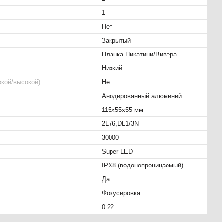
1
Нет
Закрытый
Планка Пикатини/Вивера
Низкий
зкой/высокой)
Нет
Анодированный алюминий
115x55x55 мм
2L76,DL1/3N
30000
Super LED
IPX8 (водонепроницаемый)
Да
Фокусировка
0.22