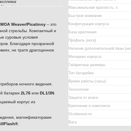
Максимальная кратность, х
Быстрое внимание
Конфигурация корпуса
 МОА Weaver/Picatinny
– это
вной стрельбы. Компактный и
База крепления
ые суровые условия
Профиль (нога)
етров. Благодаря прозрачной
Наличие дополнительной базы (ни
овиях, не тратя драгоценное
Материал корпуса
Габаритные размеры
Тип батарейки
Время работы (часы)
 приборов ночного видения.
Технологии
ой батареи
2L76
или
DL1/3N
.
Защита от влаги
цаемый корпус из
Крепление в комплекте
Особенности
видения, магнификаторами
Вага
illFlash®
.