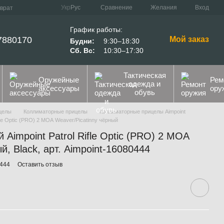
Сравнение
Укр
Рус
Желания
Вход
зврат
График работы:
7880170
Мой заказ
Будни:
9:30–18:30
Сб. Вс:
10:30–17:30
Тактическая
Оружейные
Рем
одежда и
аксессуары
ору
обувь
целы
Коллиматорные прицелы
Коллиматорные прицелы Aimpoint
fle Optic (PRO) 2 МОА Weaver/Picatinny чёрный
Aimpoint Patrol Rifle Optic (PRO) 2 МОА
й, Black, арт. Aimpoint-16080444
0444
Оставить отзыв