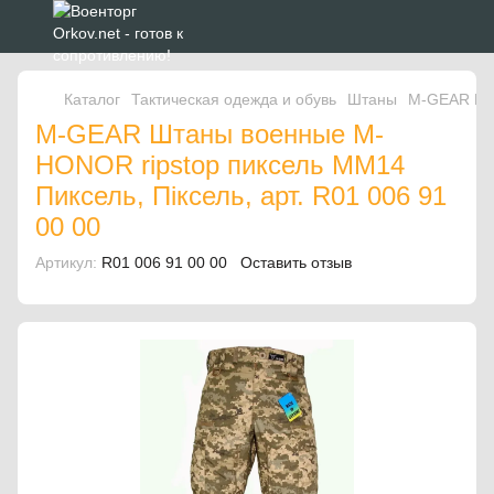
Каталог
Тактическая одежда и обувь
Штаны
M-GEAR Шт
M-GEAR Штаны военные M-
HONOR ripstop пиксель ММ14
Пиксель, Піксель, арт. R01 006 91
00 00
Артикул:
R01 006 91 00 00
Оставить отзыв