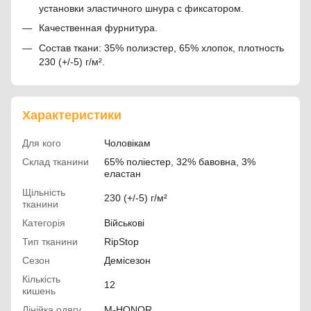
установки эластичного шнура с фиксатором.
Качественная фурнитура.
Состав ткани: 35% полиэстер, 65% хлопок, плотность
230 (+/-5) г/м².
Характеристики
Для кого
Чоловікам
Склад тканини
65% поліестер, 32% бавовна, 3%
еластан
Щільність
230 (+/-5) г/м²
тканини
Категорія
Військові
Тип тканини
RipStop
Сезон
Демісезон
Кількість
12
кишень
Лінійка одягу
M-HONOR