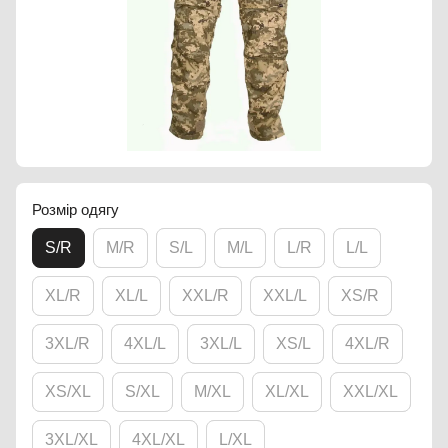
Розмір одягу
S/R
M/R
S/L
M/L
L/R
L/L
XL/R
XL/L
XXL/R
XXL/L
XS/R
3XL/R
4XL/L
3XL/L
XS/L
4XL/R
XS/XL
S/XL
M/XL
XL/XL
XXL/XL
3XL/XL
4XL/XL
L/XL